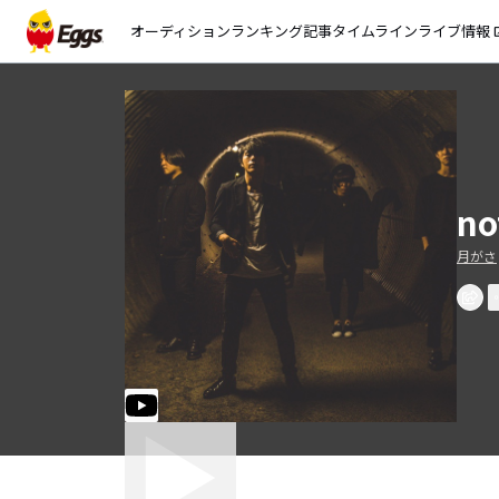
オーディション
ランキング
記事
タイムライン
ライブ情報
open_
no
月がさ