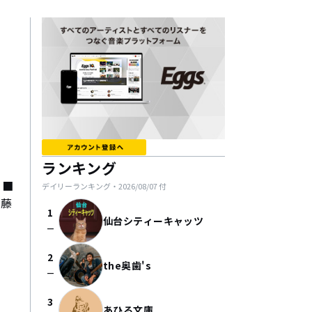
ランキング
 ■
デイリーランキング・
2026/08/07
付
遠藤
1
仙台シティーキャッツ
check_indeterminate_small
2
the奥歯's
check_indeterminate_small
3
あひる文庫