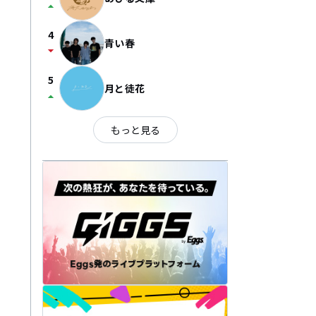
arrow_drop_up
4
青い春
arrow_drop_down
5
月と徒花
arrow_drop_up
もっと見る