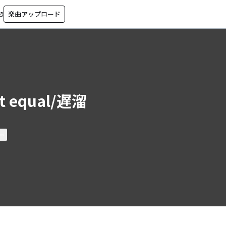
楽曲アップロード
in_new
t equal/遅溜