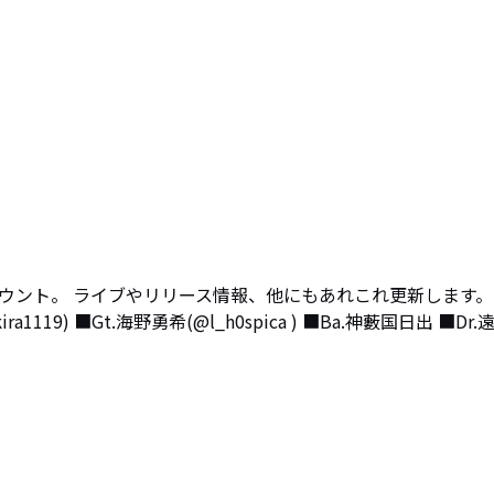
ウント。 ライブやリリース情報、他にもあれこれ更新します。
aakira1119) ■Gt.海野勇希(@l_h0spica ) ■Ba.神藪国日出 ■Dr.