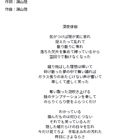
作詞：
諌山陸
作曲：
諌山陸
深夜徘徊

気がつけば現が実に哀れ

捉えたって乱れて

散り散りに零れ

落ちた欠片を集めて縛っているから

空回りで動けなくなった

蹴り飛ばした理想は輝いて

砕け散った夢の中で舞い踊れば

ガラス張りのあたじけない声が響いて

卑しくて虚しく笑った

奪い取った泡吹き上げる

銭のテンプテーションを奏して

のらりくらり夜をふらつくだけ

わかっている

掴んだものは何ひとつない

それでも笑っているんだ

隠した嘘だらけの日々を忘れ

今だけ見てろよ　手垢まみれの汚れた

昨日にさよならさ
