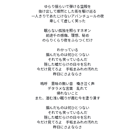
ゆらり揺らいで弾ける空殻を

抜け出して燦然とした街を駆け巡る

一人きりであたじけないアバンチュールの夜

卑しくて虚しく笑った

眠らない孤独を照らすネオン

前途千の感傷、理想、秘め

のらりくらり夜をふらつくだけ

わかっている

掴んだものは何ひとつない

それでも笑っているんだ

隠した嘘だらけの日々を忘れ

今だけ見てろよ　手垢まみれの汚れた

昨日にさよならさ

嗚呼　意味の無い音　喚き泣く声

デタラメな言葉　乱れて

帰れないこと

また、潜む浅い眠りが霞む今を塗り潰す

掴んだものは何ひとつない

それでも笑っているんだ

隠した嘘だらけの日々を忘れ

今だけ見てろよ　手垢まみれの汚れた

昨日にさよならさ