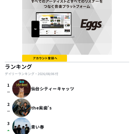
ランキング
デイリーランキング・
2026/08/06
付
1
仙台シティーキャッツ
check_indeterminate_small
2
the奥歯's
check_indeterminate_small
3
青い春
arrow_drop_up