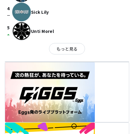
4
Sick Lily
check_indeterminate_small
5
Unti Morel
arrow_drop_up
もっと見る