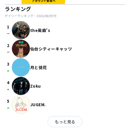
ランキング
デイリーランキング・
2026/08/09
付
1
the奥歯's
check_indeterminate_small
2
仙台シティーキャッツ
check_indeterminate_small
3
月と徒花
arrow_drop_up
4
Zoku
arrow_drop_up
5
JUGEM.
arrow_drop_up
もっと見る