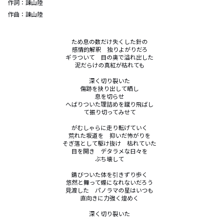
作詞：
諌山陸
作曲：
諌山陸
ため息の数だけ失くした針の

感情的解釈　独りよがりだろ

ギラついて　目の奥で溢れ出した

泥だらけの真紅が枯れても

深く切り裂いた

傷跡を抉り出して晒し

息を切らせ

へばりついた理詰めを蹴り飛ばし

て振り切ってみせて

がむしゃらに走り転げていく

荒れた坂道を　抑いだ怖がりを

そぎ落として駆け抜け　枯れていた

目を開き　デタラメな日々を

ぶち壊して

錆びついた体を引きずり歩く

悠然と舞って蝶になれないだろう

見渡した　パノラマの星はいつも

直向きに力強く煌めく

深く切り裂いた
