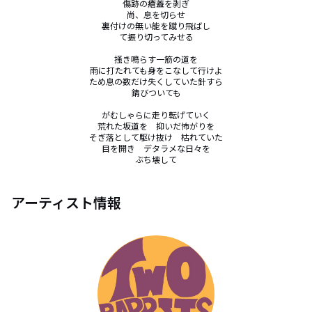
傷跡の瘡蓋を剥ぎ

尚、息を切らせ

裏付けの無い能を蹴り飛ばし

て振り切ってみせる

掻き鳴らす一筋の道を

雨に打たれても身をこなして行けよ

ため息の数だけ失くしていた針すら

錆びついても

がむしゃらに走り転げていく

荒れた坂道を　抑いだ怖がりを

そぎ落として駆け抜け　枯れていた

目を開き　デタラメな日々を

ぶち壊して
アーティスト情報