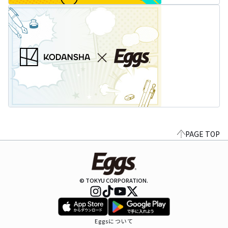
PAGE TOP
© TOKYU CORPORATION.
Eggsについて