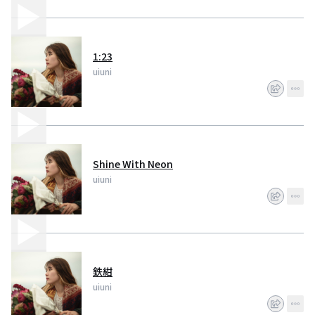
1:23
uiuni
Shine With Neon
uiuni
鉄紺
uiuni