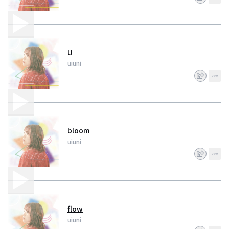
U
uiuni
bloom
uiuni
flow
uiuni