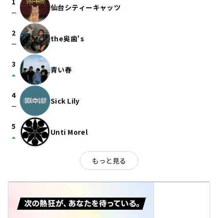
1
仙台シティーキャッツ
check_indeterminate_small
2
the奥歯's
check_indeterminate_small
3
青い春
arrow_drop_up
4
Sick Lily
check_indeterminate_small
5
Unti Morel
arrow_drop_up
もっと見る