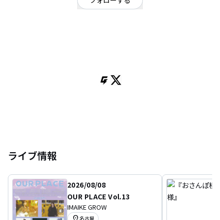
フォローする
岐阜県
シンガーソングライター
/
アーティスト
OFFICIAL WEBSITE
アーティスト。様々な楽曲を聞いてきたことにより独自の音楽スタイルを追
求している。
ライブ情報
2026/08/08
OUR PLACE Vol.13
IMAIKE GROW
location_on
名古屋