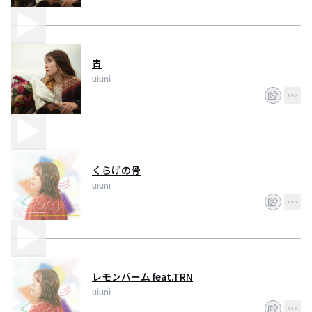
青
uiuni
くらげの骨
uiuni
レモンバーム feat.TRN
uiuni