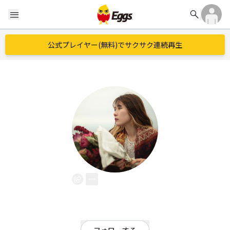
search
menu
公式プレイヤー(無料)でサクサク連続再生
uiuni
EggsID：
uiuni_half
78
フォロワー