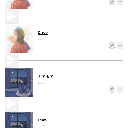
Drive
uiuni
アネモネ
uiuni
I saw
uiuni