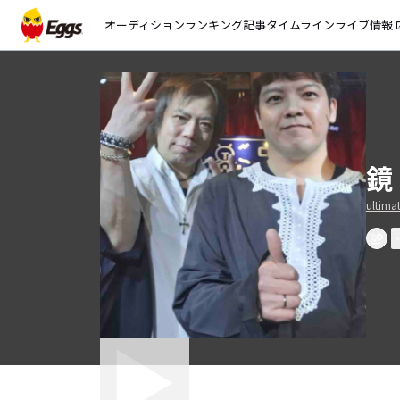
オーディション
ランキング
記事
タイムライン
ライブ情報
open_
鏡
ultima