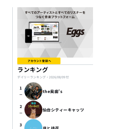
ランキング
デイリーランキング・
2026/08/09
付
1
the奥歯's
check_indeterminate_small
2
仙台シティーキャッツ
check_indeterminate_small
3
月と徒花