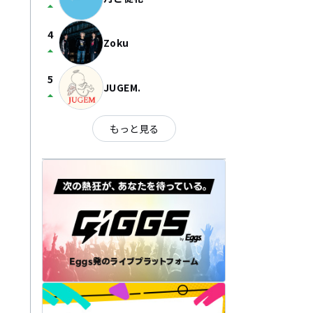
arrow_drop_up
4
Zoku
arrow_drop_up
5
JUGEM.
arrow_drop_up
もっと見る