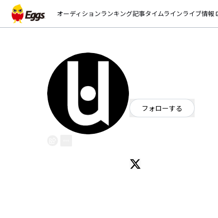
オーディション
ランキング
記事
タイムライン
ライブ情報
open_
unfulfilled
EggsID：
unfulfilled_JP
1
フォロワー
フォローする
東京都
ロック
/
オルタナティブ
2023.2.18 始動
unfulfilled (アンフルフィルド)
Vo YURIA @suraimunanda4
Gt So @msuoghcourpi
Gt Tatsuro @unful_gt
Ba hayasihi @hayasihi_