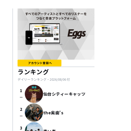
ランキング
デイリーランキング・
2026/08/06
付
1
仙台シティーキャッツ
check_indeterminate_small
2
the奥歯's
check_indeterminate_small
3