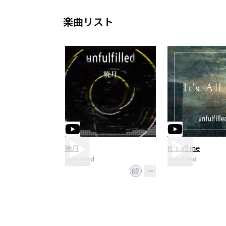
楽曲リスト
暁月
It's all me
unfulfilled
unfulfilled