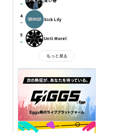
青い春
arrow_drop_up
4
Sick Lily
check_indeterminate_small
5
Unti Morel
arrow_drop_up
もっと見る