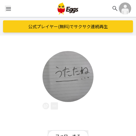
search
menu
公式プレイヤー(無料)でサクサク連続再生
うたたね
EggsID：
utatane33
0
フォロワー