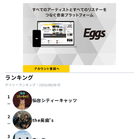
ランキング
デイリーランキング・
2026/08/06
付
1
仙台シティーキャッツ
check_indeterminate_small
2
the奥歯's
check_indeterminate_small
3