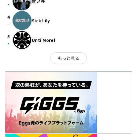
青い春
arrow_drop_up
4
Sick Lily
check_indeterminate_small
5
Unti Morel
arrow_drop_up
もっと見る