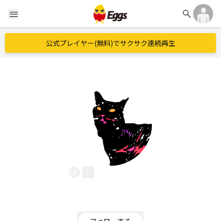
search
menu
公式プレイヤー(無料)でサクサク連続再生
Loavy
EggsID：
vavvavai626
2
フォロワー