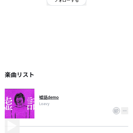
フォローする
千葉県
ポップ
/
R&B
学生です
楽曲リスト
嘘話demo
Loavy