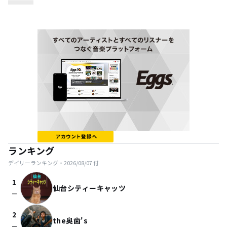
ランキング
デイリーランキング・
2026/08/07
付
1
仙台シティーキャッツ
check_indeterminate_small
2
the奥歯's
check_indeterminate_small