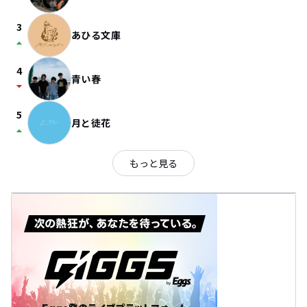
3
あひる文庫
arrow_drop_up
4
青い春
arrow_drop_down
5
月と徒花
arrow_drop_up
もっと見る