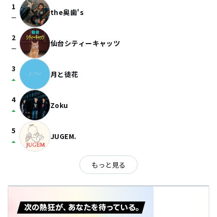
1
the奥歯's
check_indeterminate_small
2
仙台シティーキャッツ
check_indeterminate_small
3
月と徒花
arrow_drop_up
4
Zoku
arrow_drop_up
5
JUGEM.
arrow_drop_up
もっと見る