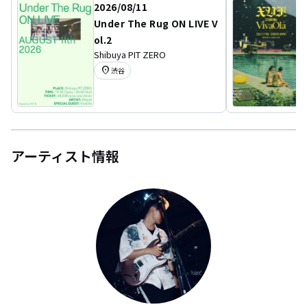
2026/08/11
Under The Rug ON LIVE V
ol.2
Shibuya PIT ZERO
location_on
渋谷
アーティスト情報