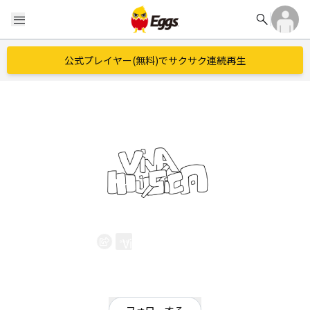
search
menu
公式プレイヤー(無料)でサクサク連続再生
Viva Musica
EggsID：
vivamusica_jp
10
フォロワー