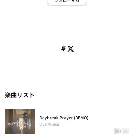
フォローする
東京都
ミクスチャー
/
ロック
OFFICIAL WEBSITE
2020年に中村(Vo./Gt.)によって結成。メンバーの入れ替わりを経て現在の3
人体制に。
東京を拠点に活動する(予定)3ピースミクスチャーバンド。
大衆を掴むポップスミュージックと、「誰かに届く」ことを追求したストー
リー性ある歌詞が混ざり合う。
2024年7月よりライブ活動開始予定。
Member
Vo./Gt. 中村日南
Ba. 小松﨑東空
Dr. 鈴木優斗
楽曲リスト
Daybreak Prayer (DEMO)
Viva Musica