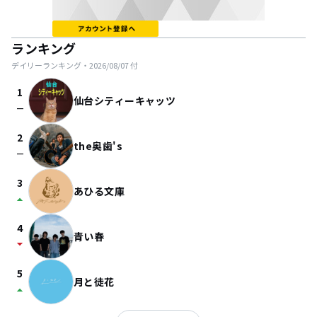
ランキング
デイリーランキング・
2026/08/07
付
1
仙台シティーキャッツ
check_indeterminate_small
2
the奥歯's
check_indeterminate_small
3
あひる文庫
arrow_drop_up
4
青い春
arrow_drop_down
5
月と徒花
arrow_drop_up