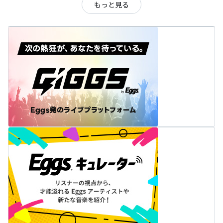
もっと見る