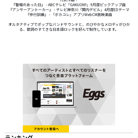
『警報のあった日』 - ABCテレビ「GAKUON!!」9月度ピックアップ曲 

『アンサーアントーカー』 - テレビ神奈川「関内デビル」4月度EDテーマ

『歩行訓練』 - 「ボカコレ」アプリWebCM放映楽曲

オルタナティブでポップなバンドサウンドと、のびやかなメロディがひか
る、歌詞のすてきな日本語ロックを好んで制作しています。
ランキング