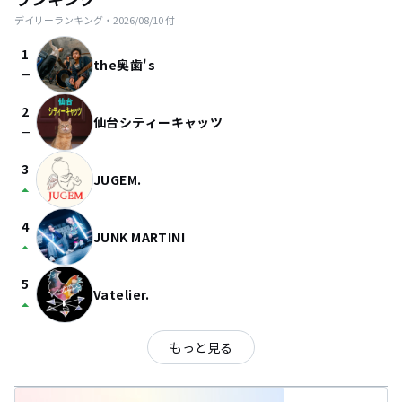
デイリーランキング・
2026/08/10
付
1
the奥歯's
check_indeterminate_small
2
仙台シティーキャッツ
check_indeterminate_small
3
JUGEM.
arrow_drop_up
4
JUNK MARTINI
arrow_drop_up
5
Vatelier.
arrow_drop_up
もっと見る