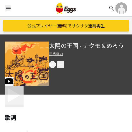
search
menu
公式プレイヤー(無料)でサクサク連続再生
太陽の王国 - ナクモ＆めろう
世界電力
歌詞