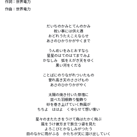
作詞：
世界電力
作曲：
世界電力
だいちのかみとてんのかみ

祝い事には供え酒

おどれうたえこえならせ

あさのひかりかがやくまで

うんめいをみとおすなら

星星のはてのはてまでみよ

かなしみ　弧をえがき天をゆく

黒い河をくだる

ことばにのりながれついたもの

誉れ高き天のささげもの

あさのひかりかがやく

太陽の焼き付いた祭壇に

並べた羽根飾り髪飾り

砂を巻き上げていく熱風が

ちちよ　ははよ　くゆらせて想い懐い

星々のまたたきをうけて鳥はたかく飛ぶ

風をうけ彼方まで旅立つ姿を見た

よろこびとかなしみがつたう

目のなかに雨がふる　かたちが天に溶け出していく
