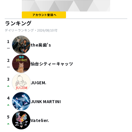
ランキング
デイリーランキング・
2026/08/10
付
1
the奥歯's
check_indeterminate_small
2
仙台シティーキャッツ
check_indeterminate_small
3
JUGEM.
arrow_drop_up
4
JUNK MARTINI
arrow_drop_up
5
Vatelier.
arrow_drop_up