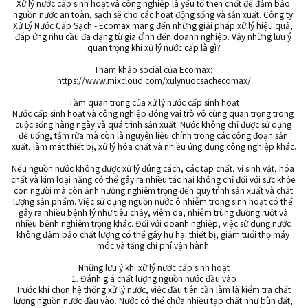
Xử lý nước cấp sinh hoạt và công nghiệp là yếu tố then chốt để đảm bảo 
nguồn nước an toàn, sạch sẽ cho các hoạt động sống và sản xuất. Công ty 
Xử Lý Nước Cấp Sạch - Ecomax mang đến những giải pháp xử lý hiệu quả, 
đáp ứng nhu cầu đa dạng từ gia đình đến doanh nghiệp. Vậy những lưu ý 
quan trọng khi xử lý nước cấp là gì?

Tham khảo social của Ecomax: 
https://www.mixcloud.com/xulynuocsachecomax/

Tầm quan trọng của xử lý nước cấp sinh hoạt

Nước cấp sinh hoạt và công nghiệp đóng vai trò vô cùng quan trọng trong 
cuộc sống hàng ngày và quá trình sản xuất. Nước không chỉ được sử dụng 
để uống, tắm rửa mà còn là nguyên liệu chính trong các công đoạn sản 
xuất, làm mát thiết bị, xử lý hóa chất và nhiều ứng dụng công nghiệp khác.

Nếu nguồn nước không được xử lý đúng cách, các tạp chất, vi sinh vật, hóa 
chất và kim loại nặng có thể gây ra nhiều tác hại không chỉ đối với sức khỏe 
con người mà còn ảnh hưởng nghiêm trọng đến quy trình sản xuất và chất 
lượng sản phẩm. Việc sử dụng nguồn nước ô nhiễm trong sinh hoạt có thể 
gây ra nhiều bệnh lý như tiêu chảy, viêm da, nhiễm trùng đường ruột và 
nhiều bệnh nghiêm trọng khác. Đối với doanh nghiệp, việc sử dụng nước 
không đảm bảo chất lượng có thể gây hư hại thiết bị, giảm tuổi thọ máy 
móc và tăng chi phí vận hành.

Những lưu ý khi xử lý nước cấp sinh hoạt

1. Đánh giá chất lượng nguồn nước đầu vào

Trước khi chọn hệ thống xử lý nước, việc đầu tiên cần làm là kiểm tra chất 
lượng nguồn nước đầu vào. Nước có thể chứa nhiều tạp chất như bùn đất, 