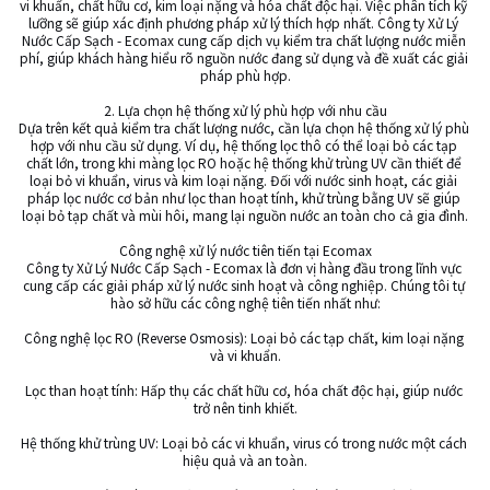
vi khuẩn, chất hữu cơ, kim loại nặng và hóa chất độc hại. Việc phân tích kỹ 
lưỡng sẽ giúp xác định phương pháp xử lý thích hợp nhất. Công ty Xử Lý 
Nước Cấp Sạch - Ecomax cung cấp dịch vụ kiểm tra chất lượng nước miễn 
phí, giúp khách hàng hiểu rõ nguồn nước đang sử dụng và đề xuất các giải 
pháp phù hợp.

2. Lựa chọn hệ thống xử lý phù hợp với nhu cầu

Dựa trên kết quả kiểm tra chất lượng nước, cần lựa chọn hệ thống xử lý phù 
hợp với nhu cầu sử dụng. Ví dụ, hệ thống lọc thô có thể loại bỏ các tạp 
chất lớn, trong khi màng lọc RO hoặc hệ thống khử trùng UV cần thiết để 
loại bỏ vi khuẩn, virus và kim loại nặng. Đối với nước sinh hoạt, các giải 
pháp lọc nước cơ bản như lọc than hoạt tính, khử trùng bằng UV sẽ giúp 
loại bỏ tạp chất và mùi hôi, mang lại nguồn nước an toàn cho cả gia đình.

Công nghệ xử lý nước tiên tiến tại Ecomax

Công ty Xử Lý Nước Cấp Sạch - Ecomax là đơn vị hàng đầu trong lĩnh vực 
cung cấp các giải pháp xử lý nước sinh hoạt và công nghiệp. Chúng tôi tự 
hào sở hữu các công nghệ tiên tiến nhất như:

Công nghệ lọc RO (Reverse Osmosis): Loại bỏ các tạp chất, kim loại nặng 
và vi khuẩn.

Lọc than hoạt tính: Hấp thụ các chất hữu cơ, hóa chất độc hại, giúp nước 
trở nên tinh khiết.

Hệ thống khử trùng UV: Loại bỏ các vi khuẩn, virus có trong nước một cách 
hiệu quả và an toàn.
