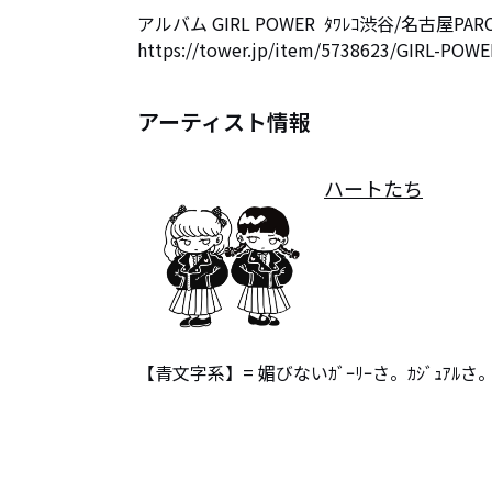
アルバム GIRL POWER  ﾀﾜﾚｺ渋谷/名古屋PARC
https://tower.jp/item/5738623/GIRL-POWE
アーティスト情報
ハートたち
【青文字系】= 媚びないｶﾞｰﾘｰさ。ｶｼﾞｭ