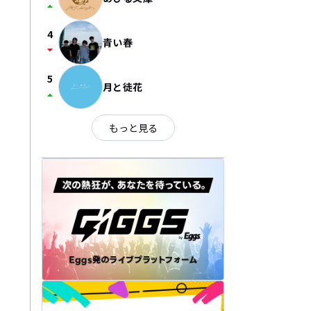
arrow_drop_up
4
青い春
arrow_drop_down
5
月と徒花
arrow_drop_up
もっと見る