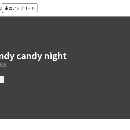
楽曲アップロード
in_new
ndy candy night
たち