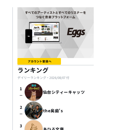
ランキング
デイリーランキング・
2026/08/07
付
1
仙台シティーキャッツ
check_indeterminate_small
2
the奥歯's
check_indeterminate_small
3
あひる文庫