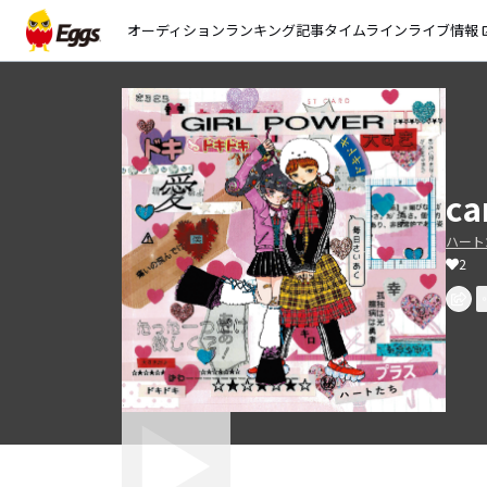
オーディション
ランキング
記事
タイムライン
ライブ情報
open_
ca
ハート
2