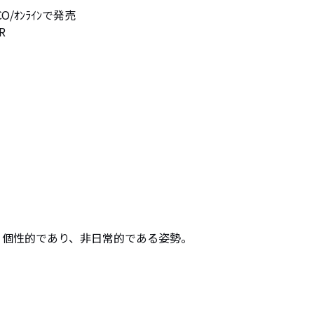
O/ｵﾝﾗｲﾝで発売

R
ｱﾙさ。個性的であり、非日常的である姿勢。