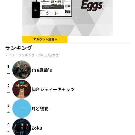
ランキング
デイリーランキング・
2026/08/09
付
1
the奥歯's
check_indeterminate_small
2
仙台シティーキャッツ
check_indeterminate_small
3
月と徒花
arrow_drop_up
4
Zoku
arrow_drop_up