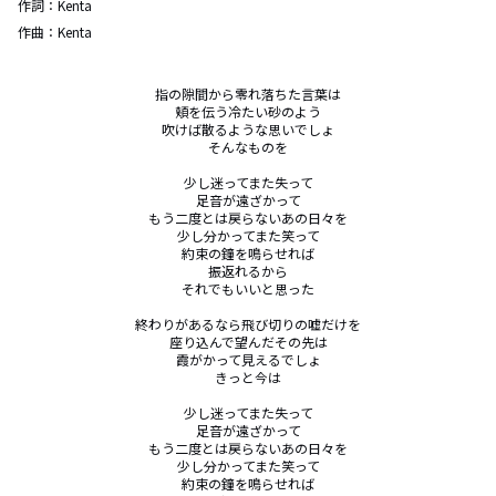
作詞：
Kenta
作曲：
Kenta
指の隙間から零れ落ちた言葉は

頬を伝う冷たい砂のよう

吹けば散るような思いでしょ

そんなものを

少し迷ってまた失って

足音が遠ざかって

もう二度とは戻らないあの日々を

少し分かってまた笑って

約束の鐘を鳴らせれば

振返れるから

それでもいいと思った

終わりがあるなら飛び切りの嘘だけを

座り込んで望んだその先は

霞がかって見えるでしょ

きっと今は

少し迷ってまた失って

足音が遠ざかって

もう二度とは戻らないあの日々を

少し分かってまた笑って

約束の鐘を鳴らせれば
