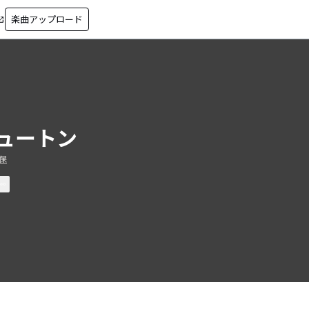
楽曲アップロード
in_new
ュートン
保