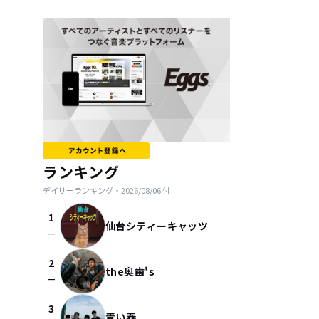
ランキング
デイリーランキング・
2026/08/06
付
1
仙台シティーキャッツ
check_indeterminate_small
2
the奥歯's
check_indeterminate_small
3
青い春