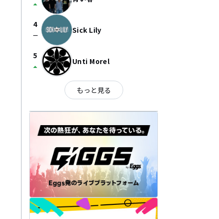
arrow_drop_up
4
Sick Lily
check_indeterminate_small
5
Unti Morel
arrow_drop_up
もっと見る