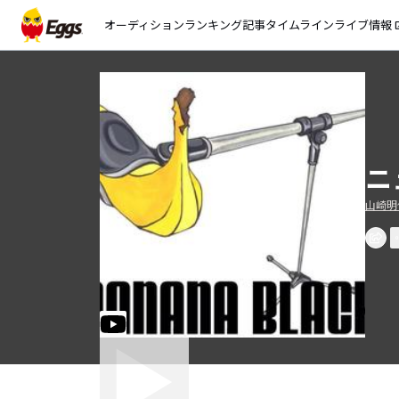
オーディション
ランキング
記事
タイムライン
ライブ情報
open_
ニ
山崎明