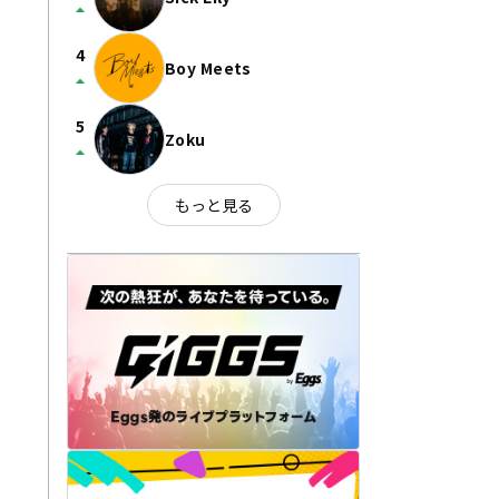
arrow_drop_up
4
Boy Meets
arrow_drop_up
5
Zoku
arrow_drop_up
もっと見る