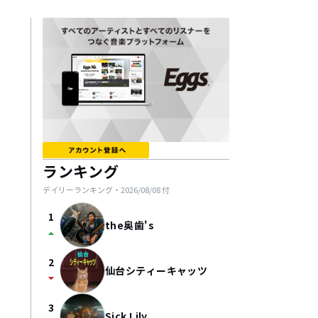
ランキング
デイリーランキング・
2026/08/08
付
1
the奥歯's
arrow_drop_up
2
仙台シティーキャッツ
arrow_drop_down
3
Sick Lily