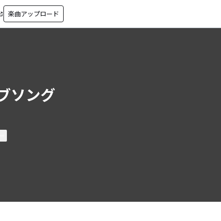
楽曲アップロード
in_new
ブソング