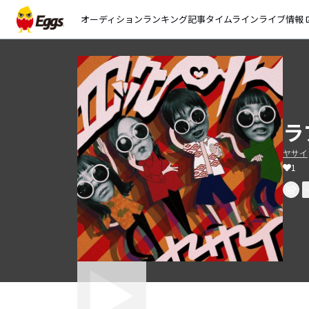
オーディション
ランキング
記事
タイムライン
ライブ情報
open_
ラ
ヤサイ
1