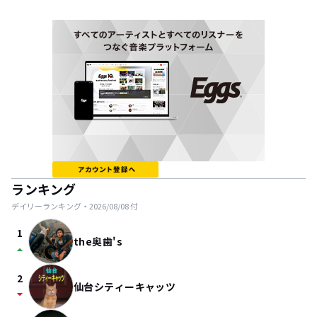
ランキング
デイリーランキング・
2026/08/08
付
1
the奥歯's
arrow_drop_up
2
仙台シティーキャッツ
arrow_drop_down