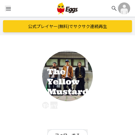
search
menu
公式プレイヤー(無料)でサクサク連続再生
The Yellow Mustard
EggsID：
yellow_mustrd
0
フォロワー