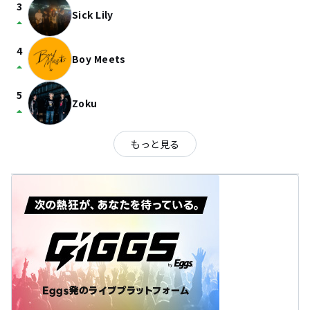
3
Sick Lily
arrow_drop_up
4
Boy Meets
arrow_drop_up
5
Zoku
arrow_drop_up
もっと見る