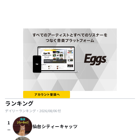
ランキング
デイリーランキング・
2026/08/06
付
1
仙台シティーキャッツ
check_indeterminate_small