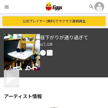
search
menu
公式プレイヤー(無料)でサクサク連続再生
昼下がりが通り過ぎて
山下 凡情
アーティスト情報