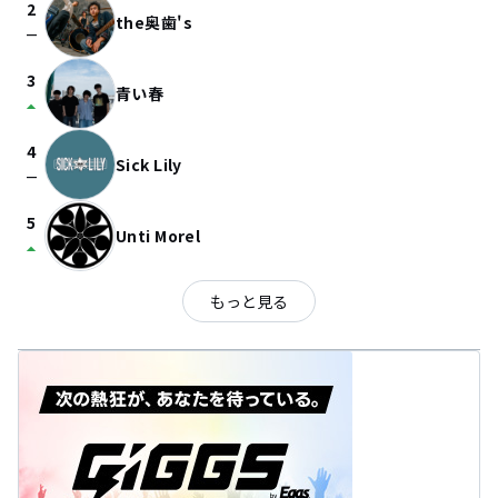
2
the奥歯's
check_indeterminate_small
3
青い春
arrow_drop_up
4
Sick Lily
check_indeterminate_small
5
Unti Morel
arrow_drop_up
もっと見る