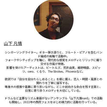
山下 凡情
シンガーソングライター。ギター弾き語りと、フルート・ピアノを含むバン
ド編成の両軸で活動中。

フォークやシティポップを軸に、現代的な感覚をメロディとリリックに織り
交ぜる作風が特徴。

影響を受けたアーティストは、ビートルズ、荒井由実、細野晴臣、スピッ
ツ、cero、くるり、The Strokes、Phoenixなど。

歌詞では「自分を自分たらしめること」を根に据え、恋人・時間・風景との
関わりを丁寧に描写する。

等身大の感情や葛藤に寄り添いながら、どこか前向きな余白を残す言葉と、
日常に寄り添うメロディを大切にしている。

ドラムなど主要なリズム楽器がないアンサンブル「山下凡情nard」での活動
も開始し、2022年の西院フェスをはじめ精力的に活動を行っている。