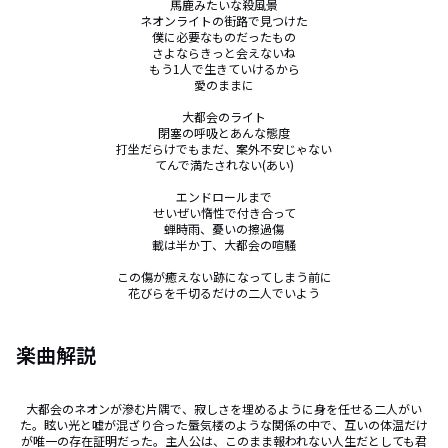
馬鹿みたいな殺風景

ネオンライトの街路で見つけた

僕に必要なものだったもの

さよならきっと会えないね

もう1人で生きていけるから

愛のままに

大都会のライト

閉塞の呼吸とあんな態度

打坐だらけでもまだ、案外不安じゃない

てんで満たされない(あい)

エンドロールまで

せいぜい惰性で付き合って

蝉時雨、憂いの擦過傷

載は半か丁、大都会の喧騒

この傷が癒えない跡になってしまう前に

花びらを千切るだけの二人でいよう
楽曲解説
大都会のネオンが滲む片隅で、寂しさを埋めるように身を任せる二人がい
た。眩い光と嘘が混ざり合った蜃気楼のような関係の中で、互いの体温だけ
が唯一の存在証明だった。主人公は、このまま報われない人生だとしても君