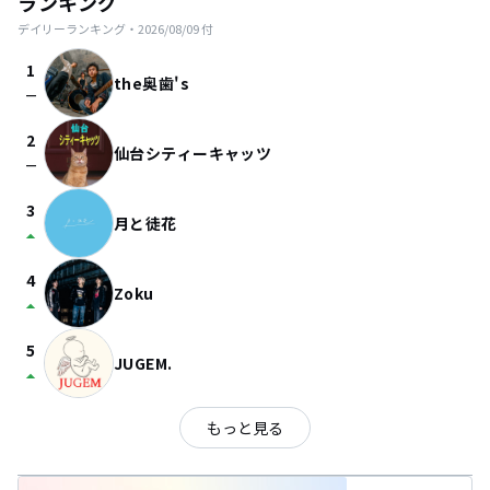
ランキング
デイリーランキング・
2026/08/09
付
1
the奥歯's
check_indeterminate_small
2
仙台シティーキャッツ
check_indeterminate_small
3
月と徒花
arrow_drop_up
4
Zoku
arrow_drop_up
5
JUGEM.
arrow_drop_up
もっと見る