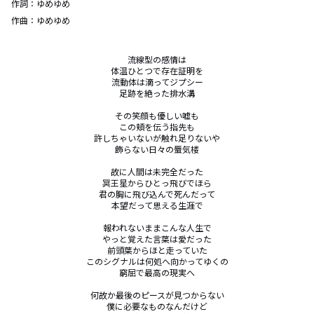
作詞：
ゆめゆめ
作曲：
ゆめゆめ
流線型の感情は

体温ひとつで存在証明を

流動体は滴ってジプシー

足跡を絶った排水溝

その笑顔も優しい嘘も

この頬を伝う指先も

許しちゃいないが触れ足りないや

飾らない日々の蜃気楼

故に人間は未完全だった

冥王星からひとっ飛びでほら

君の胸に飛び込んで死んだって

本望だって思える生涯で

報われないままこんな人生で

やっと覚えた言葉は愛だった

前頭葉からほと走っていた

このシグナルは何処へ向かってゆくの

窮屈で最高の現実へ

何故か最後のピースが見つからない

僕に必要なものなんだけど
