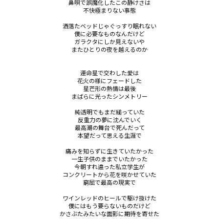
鼻唄で誤魔化したこの静けさは

不快極まりない事態

洒落たベッドじゃぐっすり眠れない

僕に必要なものなんだけど

ガラクタにしか見えないや

またひとりの夜を越えるのか

運命星で交わした愛は

花火の様にフェードした

星芒形の熱情は最後

まばらに光ったシンメトリー

純透明でもまだ縋っていた

反重力の夢に沈んでいく

最高潮の舞台で死んだって

本望だって思える生涯で

痛みを知らずに生きていたかった

一生子供のままでいたかった

今朝すれ違った私立学生が

コンクリートから花を咲かせていた

窮屈で最高の現実で

ワインレッドのヒールで駆け抜けた

僕にはもう要らないものだけど

かさぶたみたいな面影に期待を寄せた
