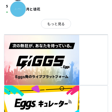
5
月と徒花
arrow_drop_up
もっと見る