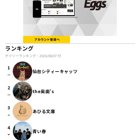
ランキング
デイリーランキング・
2026/08/07
付
1
仙台シティーキャッツ
check_indeterminate_small
2
the奥歯's
check_indeterminate_small
3
あひる文庫
arrow_drop_up
4
青い春
arrow_drop_down