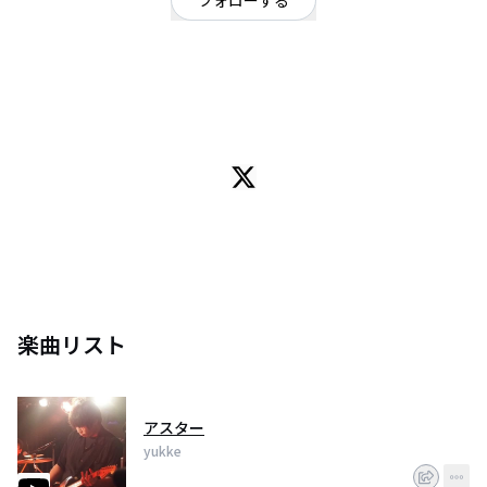
フォローする
神奈川県
ギターロック
OFFICIAL WEBSITE
「yukke」1994年1月14日、神奈川県生まれ。16歳の時分に、ある日本のロ
ックバンドの音楽と出会い、エレキギターを始める。独自の方法で知識と技
術を高め、19歳でバンドのギタリストとして活動を開始。サポートを含む
数々のロックバンドの楽曲に携わり、多くのライブに出演している。空間系
のエフェクターを好んで使用し、独特なギターソロを得意とする彼の楽曲は
「胸に迫る」サウンドをコンセプトに制作。日本に留まらず、様々なジャン
ルの要素を壁を越えて取り入れ、新しい"ポストロック”ミュージックを発信
し続けている。
Instagram→https://t.co/5yGAQPXqPQ
楽曲リスト
アスター
yukke