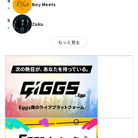
4
Boy Meets
arrow_drop_up
5
Zoku
arrow_drop_up
もっと見る