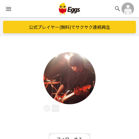
search
menu
公式プレイヤー(無料)でサクサク連続再生
yukke
EggsID：
yukke_FA
0
フォロワー