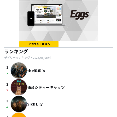
ランキング
デイリーランキング・
2026/08/08
付
1
the奥歯's
arrow_drop_up
2
仙台シティーキャッツ
arrow_drop_down
3
Sick Lily
arrow_drop_up