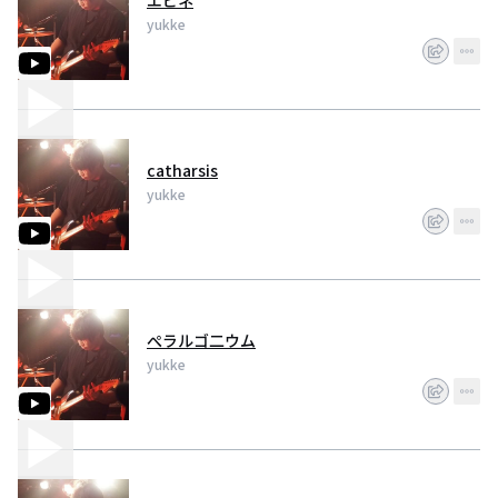
エビネ
yukke
catharsis
yukke
ぺラルゴ二ウム
yukke