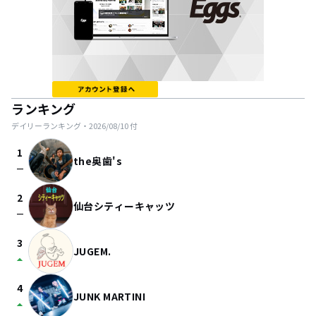
ランキング
デイリーランキング・
2026/08/10
付
1
the奥歯's
check_indeterminate_small
2
仙台シティーキャッツ
check_indeterminate_small
3
JUGEM.
arrow_drop_up
4
JUNK MARTINI
arrow_drop_up