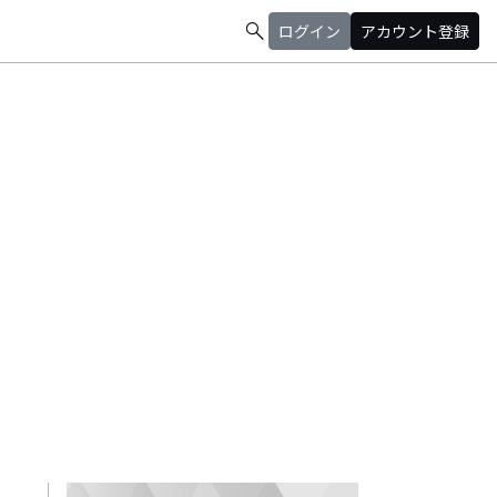
search
ログイン
アカウント登録
ツイキャス→https://t.co/pVWGMs0g6K