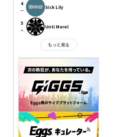
4
Sick Lily
check_indeterminate_small
5
Unti Morel
arrow_drop_up
もっと見る