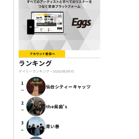
ランキング
デイリーランキング・
2026/08/06
付
1
仙台シティーキャッツ
check_indeterminate_small
2
the奥歯's
check_indeterminate_small
3
青い春
arrow_drop_up