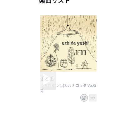
楽曲リスト
手と手
うちだゆうし(カルナロッタ Vo.G
t)