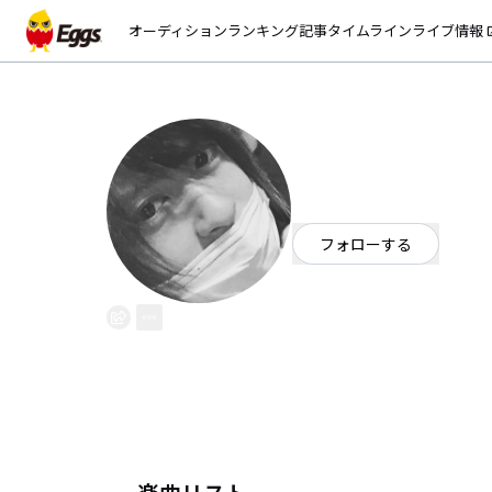
オーディション
ランキング
記事
タイムライン
ライブ情報
open_
うちだゆうし(カル
EggsID：
yus_carnalotta
58
フォロワー
フォローする
シンガーソングライター
/
ポップ
＊カルナロッタ(バンド) Vo Gt 内田裕士