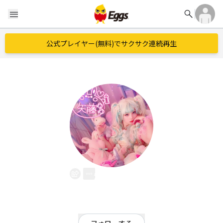
search
menu
公式プレイヤー(無料)でサクサク連続再生
矢藤ゅゅ
EggsID：
yuusansanyuu
1
フォロワー