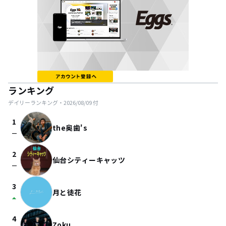
ランキング
デイリーランキング・
2026/08/09
付
1
the奥歯's
check_indeterminate_small
2
仙台シティーキャッツ
check_indeterminate_small
3
月と徒花
arrow_drop_up
4
Zoku