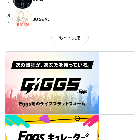
arrow_drop_up
5
JUGEM.
arrow_drop_up
もっと見る