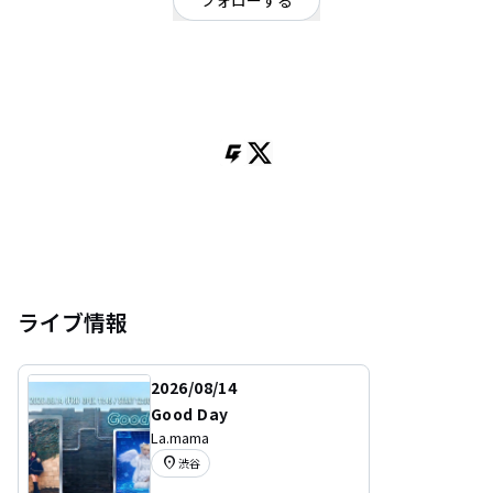
フォローする
東京都
ポップ
/
オルタナティブ
1st シングル 『yuyu song』
2ndシングル 『Happy Lucky Smile Baby』
各種サブスクにて配信中
https://www.tunecore.co.jp/artists/yuyuyato
2023年 8月26日 無力無善寺ワンマン大成功 ♡♡♡Not 偶像系実存系アイド
ル♡♡♡ 他 作曲担当 いきあたりばったりボーイズ ピンクメトセラ
Noraneko
冠番組『矢藤ゅゅの生でダラダラしゃべらせて』を生配信中
@Nemunemu80831
ライブ情報
2026/08/14
Good Day
La.mama
location_on
渋谷