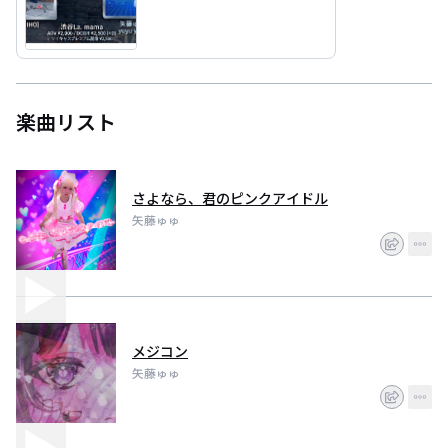
楽曲リスト
さよなら、君のピンクアイドル
矢藤ゅゅ
メジコン
矢藤ゅゅ