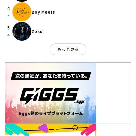
4
Boy Meets
arrow_drop_up
5
Zoku
arrow_drop_up
もっと見る