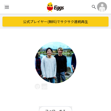
search
menu
公式プレイヤー(無料)でサクサク連続再生
ZowieZowieZowie
EggsID：
zowie_official
14
フォロワー