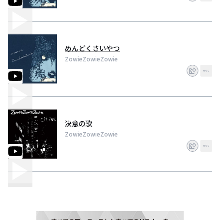
リリース予定。
同日、新宿Nine Spicesにてレコ発共同企画を開催予定！
連絡先：zowie3band@gmail.com
めんどくさいやつ
ZowieZowieZowie
決意の歌
ZowieZowieZowie