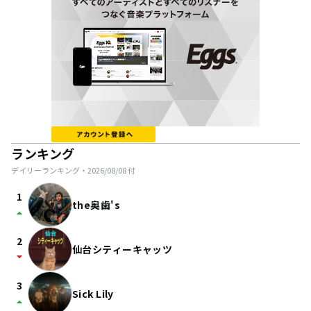
ランキング
デイリーランキング・
2026/08/08
付
1
the奥歯's
arrow_drop_up
2
仙台シティーキャッツ
arrow_drop_down
3
Sick Lily
arrow_drop_up