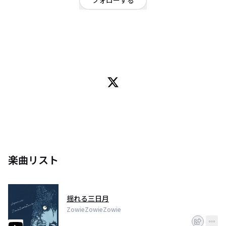
フォローする
東京都
ギターロック
/
ロック
OFFICIAL WEBSITE
ZowieZowieZowie(ゾーイゾーイゾーイ)
Gt.杉山秀樹/Vo.Gt.松木田貴文/Ba.折居裕一郎/Drs.酒向洋人
(アー写左から)
2007年Vo.Gt.松木田を中心に愛知県にて結成、活動開始。
2012年、当時のメンバー脱退を期にVo.Gt.松木田が上京。
以後、拠点を東京に移し活動。
メンバーの脱退、伴って活動休止などを経て、2016年10月より、正式に現体
制になる。
2017/2/11、1st mini album "departure" リリース。
楽曲リスト
(通販はこちら http://kinoto.jp/cd_catalog/shop/item/1360.html)
それに伴い、1st mini album "departure" リリースツアーを開催。
無事、大盛況のうちに終える。
揺れる三日月
2017/6/23、シングル "cities" と 以前にリリースした曲を現メンバーでリア
ZowieZowieZowie
レンジした曲が収録されている "archives#1" (ダウンロードカード) を同時に