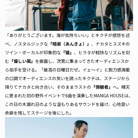
「ありがとうございます。海が気持ちいい」とキクチが感想を述
べ、ノスタルジックな
「暗渠（あんきょ）」
、ナカタとスズキの
ツイン・ボーカルが印象的な
「猫」
、ヒラタが軽快なリズムを刻
む
「優しい風」
を披露し、次第に集まってきたオーディエンスか
ら拍手を受ける。「最高の日曜日だぜ。イェ〜イ」と脱力感満載
の口調でオーディエンスの笑いを誘ったキクチは、ステージから
降りてナカタと向き合い、そのままラストの
「傍観者」
へ。晴天
に恵まれた初の野外イベントで6曲を演奏したMANGA HOUSEは、
この日の木漏れ日のような温もりあるサウンドを届け、心地良い
余韻を残してステージを後にした。