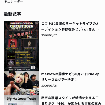
キュレーター
最新記事
ロフト50周年のサーキットライブのオ
ーディション枠は在多ヒデハルさんに
決定！同時にタイムテーブルも解禁に
2026/08/07
makotoニ勝手ナガラ8月29日2nd ep
リリース&ツアー決定！
2026/08/05
緻密な歌唱スタイルが感情を支える――三
日月ボク「440」が響かせる言葉の重み