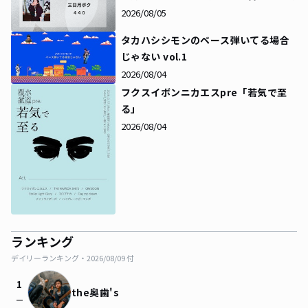
2026/08/05
タカハシシモンのベース弾いてる場合
じゃない vol.1
2026/08/04
フクスイボンニカエスpre「若気で至
る」
2026/08/04
ランキング
デイリーランキング・
2026/08/09
付
1
the奥歯's
check_indeterminate_small