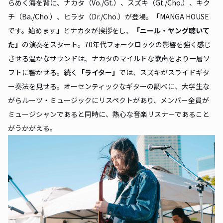
らめく海を背に、ナカタ（Vo./Gt.）、スズキ（Gt./Cho.）、キク
チ（Ba./Cho.）、ヒラタ（Dr./Cho.）が登場。「MANGA HOUSE
です。始めます」とナカタが挨拶をし、
「ニール・ヤング聴いて
た」
の演奏をスタート。70年代フォークロックの影響を強く感じ
させる温かなサウンドは、ナカタのマイルドな歌声をより一層ソ
フトに響かせる。続く
「ライター」
では、スズキがスライドギタ
ー奏法を見せる。オーセンティックなギターの調べに、大学生な
がらルーツ・ミュージックにリスペクトがあり、メンバー全員が
ミュージシャンであると同時に、熱心な音楽リスナーであること
がうかがえる。