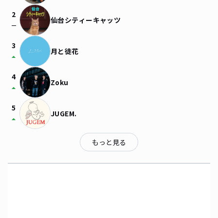
2
仙台シティーキャッツ
check_indeterminate_small
3
月と徒花
arrow_drop_up
4
Zoku
arrow_drop_up
5
JUGEM.
arrow_drop_up
もっと見る