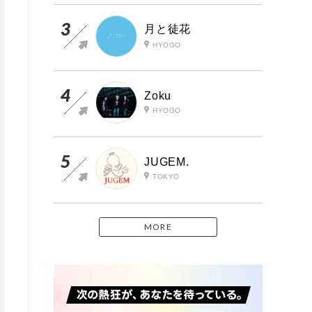
月と徒花
HYOGO
Zoku
HYOGO
JUGEM.
TOKYO
MORE