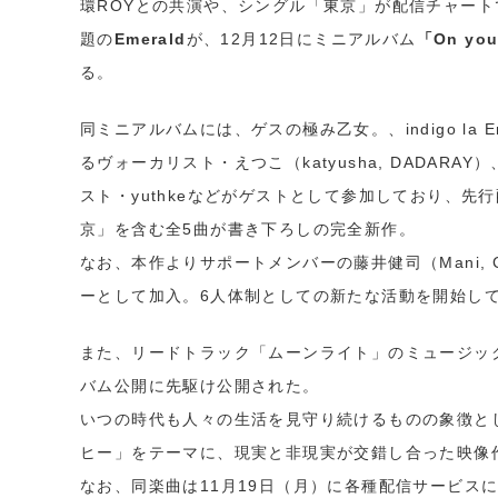
環ROYとの共演や、シングル「東京」が配信チャー
題の
Emerald
が、12月12日にミニアルバム
「On you
る。
同ミニアルバムには、ゲスの極み乙女。、indigo la 
るヴォーカリスト・えつこ（katyusha, DADARAY
スト・yuthkeなどがゲストとして参加しており、先
京」を含む全5曲が書き下ろしの完全新作。
なお、本作よりサポートメンバーの藤井健司（Mani, 
ーとして加入。6人体制としての新たな活動を開始し
また、リードトラック「ムーンライト」のミュージッ
バム公開に先駆け公開された。
いつの時代も人々の生活を見守り続けるものの象徴と
ヒー」をテーマに、現実と非現実が交錯し合った映像
なお、同楽曲は11月19日（月）に各種配信サービス