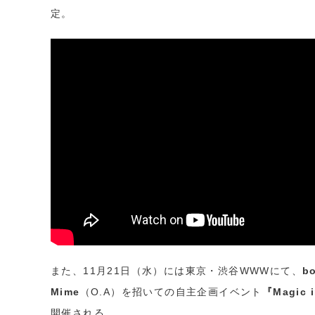
定。
また、11月21日（水）には東京・渋谷WWWにて、
b
Mime
（O.A）を招いての自主企画イベント
『Magic 
開催される。