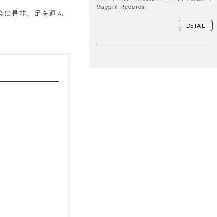
Maypril Records
会に是非、足を運ん
DETAIL