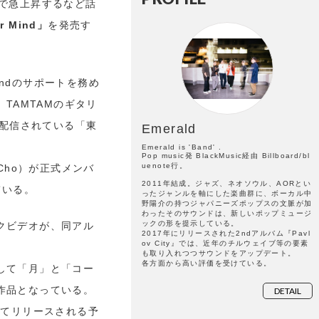
トで急上昇するなど話
r Mind」
を発売す
Endのサポートを務め
）、TAMTAMのギタリ
行配信されている「東
Emerald
Emerald is 'Band' .
Pop music発 BlackMusic経由 Billboard/bl
uenote行。
Cho）が正式メンバ
2011年結成。ジャズ、ネオソウル、AORとい
ている。
ったジャンルを軸にした楽曲群に、ボーカル中
野陽介の持つジャパニーズポップスの文脈が加
わったそのサウンドは、新しいポップミュージ
ックの形を提示している。
クビデオが、同アル
2017年にリリースされた2ndアルバム『Pavl
ov City』では、近年のチルウェイブ等の要素
も取り入れつつサウンドをアップデート。
各方面から高い評価を受けている。
して「月」と「コー
作品となっている。
DETAIL
にてリリースされる予