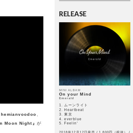
RELEASE
MINI ALBAM
On your Mind
Emerald
1. ムーンライト
2. Heartbeat
ohemianvoodoo
、
3. 東京
4. everblue
in Moon Night』
が
5. Feelin'
2018年12月12日発売 / 1,800円（税抜） /