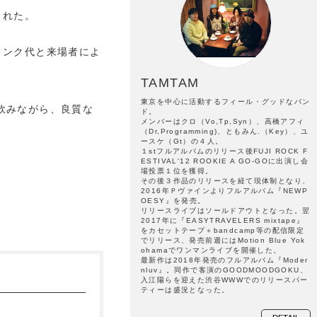
された。
ドリンク代と来場者によ
TAMTAM
東京を中心に活動するフィール・グッドなバン
飲みながら、良質な
ド。
メンバーはクロ（Vo,Tp,Syn）、高橋アフィ
（Dr,Programming)、ともみん.（Key）、ユ
ースケ（Gt）の４人。
１stフルアルバムのリリース後FUJI ROCK F
ESTIVAL'12 ROOKIE A GO-GOに出演し会
場投票１位を獲得。
その後３作品のリリースを経て現体制となり、
2016年Ｐヴァインよりフルアルバム『NEWP
OESY』を発売。
リリースライブはソールドアウトとなった。翌
2017年に『EASYTRAVELERS mixtape』
をカセットテープ＋bandcamp等の配信限定
でリリース、発売前週にはMotion Blue Yok
ohamaでワンマンライブを開催した。
最新作は2018年発売のフルアルバム『Moder
nluv』。同作で客演のGOODMOODGOKU、
入江陽らを迎えた渋谷WWWでのリリースパー
ティーは盛況となった。