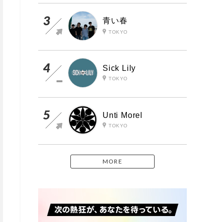
青い春
TOKYO
Sick Lily
TOKYO
Unti Morel
TOKYO
MORE