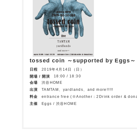
tossed coin ～supported by Eggs～
日程
2019年4月14日（日）
18:00 / 18:30
開場 / 開演
会場
渋谷HOME
出演
TAMTAM、yardlands、and more!!!!!
料金
entrance free (※Another：2Drink order & dona
主催
Eggs / 渋谷HOME