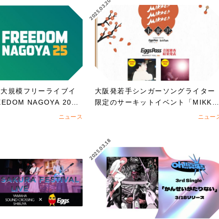
2025.03.20
の大規模フリーライブイ
大阪発若手シンガーソングライター
DOM NAGOYA 202
限定のサーキットイベント「MIKK
を賭けたオーディション
E!!MIKKE!!MIKKE!!2025下北沢」
ニュース
ニュー
演者 オーディションでアイズルナ、
ななせの2組の出演が決定！！
2025.03.18