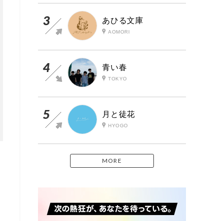
あひる文庫
AOMORI
青い春
TOKYO
月と徒花
HYOGO
MORE