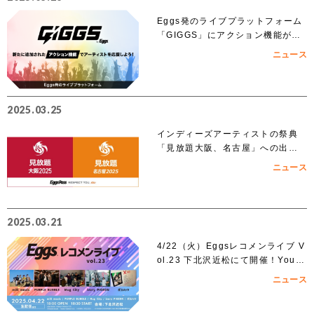
Eggs発のライブプラットフォーム
「GIGGS」にアクション機能が追
加！
ニュース
2025.03.25
インディーズアーティストの祭典
「見放題大阪、名古屋」への出演
を賭けたEggs Pass オーディショ
ニュース
ンがスタート！！
2025.03.21
4/22（火）Eggsレコメンライブ V
ol.23 下北沢近松にて開催！YouT
ubeでも無料生配信！
ニュース