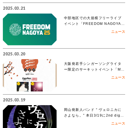
2025.03.21
中部地区での大規模フリーライブ
イベント「FREEDOM NAGOYA 2
025」への出演を賭けたオーディシ
ニュース
ョンがスタート!!
2025.03.20
大阪発若手シンガーソングライタ
ー限定のサーキットイベント「MIK
KE!!MIKKE!!MIKKE!!2025下北
ニュース
沢」出演者 オーディションでアイ
ズルナ、ななせの2組の出演が決
定！！
2025.03.19
岡山発新人バンド “ ヴェロニカに
さよなら。” 本日3/19に2nd digit
al single「ノンフィクション」を
ニュース
リリース