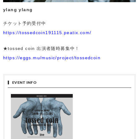
ylang ylang
チケット予約受付中
https://tossedcoin191115.peatix.com/
★tossed coin 出演者随時募集中！
https://eggs.mu/music/project/tossedcoin
EVENT INFO