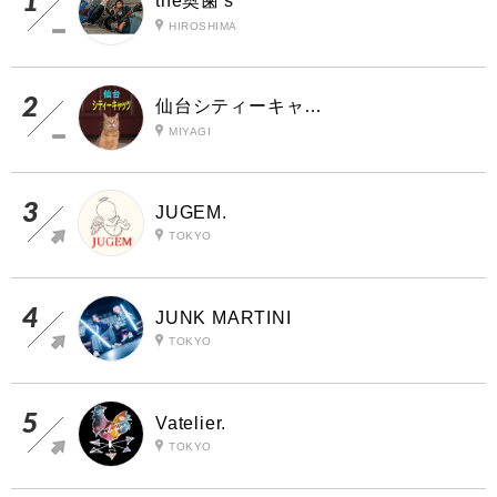
the奥歯's
HIROSHIMA
仙台シティーキャッツ
MIYAGI
JUGEM.
TOKYO
JUNK MARTINI
TOKYO
Vatelier.
TOKYO