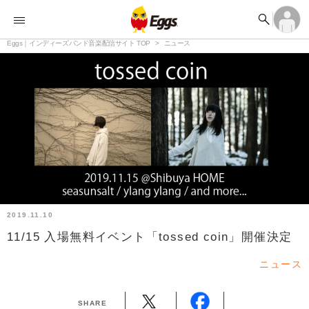


オーディション


ランキング
ログイン
アカウント登録

記事
Eggs｜インディーズバンド音楽配信サイト TOP
ログイン
ニュース

タイムライン
アカウント登録

ライブ情報

楽曲アップロード
2019.11.10
11/15 入場無料イベント「tossed coin」開催決定
ニュース
SHARE