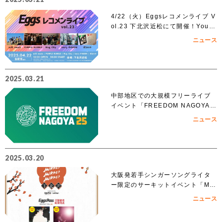
4/22（火）Eggsレコメンライブ V
ol.23 下北沢近松にて開催！YouT
ubeでも無料生配信！
ニュース
2025.03.21
中部地区での大規模フリーライブ
イベント「FREEDOM NAGOYA 2
025」への出演を賭けたオーディシ
ニュース
ョンがスタート!!
2025.03.20
大阪発若手シンガーソングライタ
ー限定のサーキットイベント「MIK
KE!!MIKKE!!MIKKE!!2025下北
ニュース
沢」出演者 オーディションでアイ
ズルナ、ななせの2組の出演が決