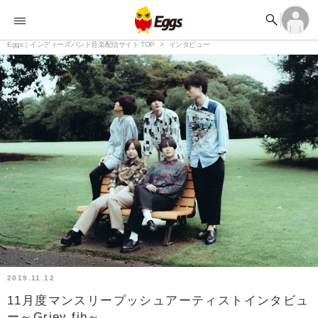


オーディション


ランキング
ログイン
アカウント登録

記事
Eggs｜インディーズバンド音楽配信サイト TOP
ログイン
インタビュー

タイムライン
アカウント登録

ライブ情報

楽曲アップロード
2019.11.12
11月度マンスリープッシュアーティストインタビュ
ー～Griev fib～