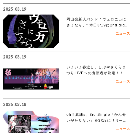
定！！
2025.03.19
岡山発新人バンド “ ヴェロニカに
さよなら。” 本日3/19に2nd digit
al single「ノンフィクション」を
ニュース
リリース
2025.03.19
いよいよ春近し。しぶやさくらま
つりLIVEへの出演者が決定！！
ニュース
2025.03.18
oh!! 真珠s、3rd Single「かんせ
いがたりない」を3/18にリリー
ス！
ニュース