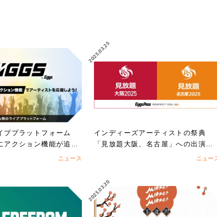
2025.03.25
ライブプラットフォーム
インディーズアーティストの祭典
」にアクション機能が追
「見放題大阪、名古屋」への出演を
賭けたEggs Pass オーディション
ニュース
ニュー
スタート！！
2025.03.20