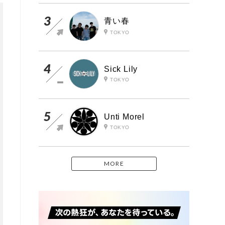
青い春
TOKYO
Sick Lily
TOKYO
Unti Morel
TOKYO
MORE