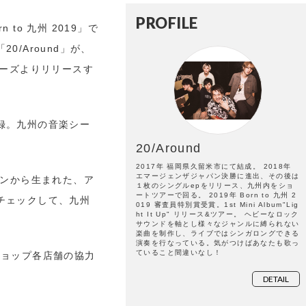
PROFILE
to 九州 2019」で
/Around」が、
コーズよりリリースす
録。九州の音楽シー
。
20/Around
2017年 福岡県久留米市にて結成。 2018年
エマージェンザジャパン決勝に進出、その後は
ションから生まれた、ア
１枚のシングルepをリリース、九州内をショ
ートツアーで回る。 2019年 Born to 九州 2
チェックして、九州
019 審査員特別賞受賞。1st Mini Album"Lig
ht It Up" リリース&ツアー。 ヘビーなロック
サウンドを軸とし様々なジャンルに縛られない
楽曲を制作し、ライブではシンガロングできる
演奏を行なっている。気がつけばあなたも歌っ
ていること間違いなし！
ショップ各店舗の協力
DETAIL