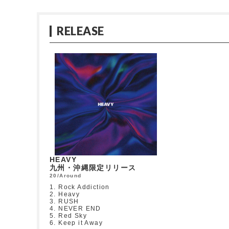
RELEASE
HEAVY
九州・沖縄限定リリース
20/Around
1. Rock Addiction
2. Heavy
3. RUSH
4. NEVER END
5. Red Sky
6. Keep it Away