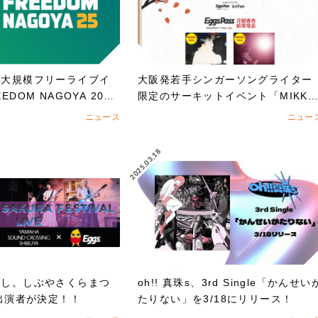
の大規模フリーライブイ
大阪発若手シンガーソングライター
DOM NAGOYA 202
限定のサーキットイベント「MIKK
を賭けたオーディション
E!!MIKKE!!MIKKE!!2025下北沢」
ニュース
ニュー
演者 オーディションでアイズルナ、
ななせの2組の出演が決定！！
2025.03.18
近し。しぶやさくらまつ
oh!! 真珠s、3rd Single「かんせい
の出演者が決定！！
たりない」を3/18にリリース！