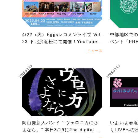
4/22（火）Eggsレコメンライブ Vol.
中部地区で
23 下北沢近松にて開催！YouTubeで
ベント「FREE
も無料生配信！
5」への出演
ニュース
がスタート!!
2025.03.19
2025.03.19
岡山発新人バンド “ ヴェロニカにさ
いよいよ春
よなら。” 本日3/19に2nd digital si
りLIVEへ
ngle「ノンフィクション」をリリー