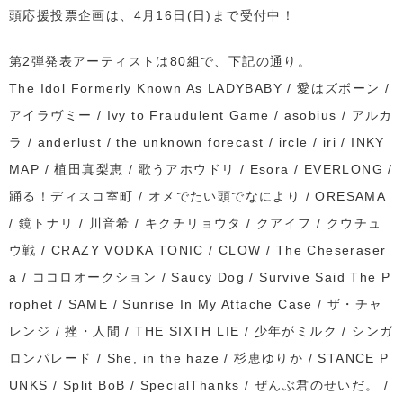
頭応援投票企画は、4月16日(日)まで受付中！
第2弾発表アーティストは80組で、下記の通り。
The Idol Formerly Known As LADYBABY / 愛はズボーン /
アイラヴミー / Ivy to Fraudulent Game / asobius / アルカ
ラ / anderlust / the unknown forecast / ircle / iri / INKY
MAP / 植田真梨恵 / 歌うアホウドリ / Esora / EVERLONG /
踊る！ディスコ室町 / オメでたい頭でなにより / ORESAMA
/ 鏡トナリ / 川音希 / キクチリョウタ / クアイフ / クウチュ
ウ戦 / CRAZY VODKA TONIC / CLOW / The Cheseraser
a / ココロオークション / Saucy Dog / Survive Said The P
rophet / SAME / Sunrise In My Attache Case / ザ・チャ
レンジ / 挫・人間 / THE SIXTH LIE / 少年がミルク / シンガ
ロンパレード / She, in the haze / 杉恵ゆりか / STANCE P
UNKS / Split BoB / SpecialThanks / ぜんぶ君のせいだ。 /