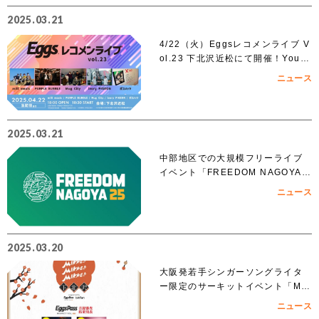
2025.03.21
4/22（火）Eggsレコメンライブ V
ol.23 下北沢近松にて開催！YouT
ubeでも無料生配信！
ニュース
2025.03.21
中部地区での大規模フリーライブ
イベント「FREEDOM NAGOYA 2
025」への出演を賭けたオーディシ
ニュース
ョンがスタート!!
2025.03.20
大阪発若手シンガーソングライタ
ー限定のサーキットイベント「MIK
KE!!MIKKE!!MIKKE!!2025下北
ニュース
沢」出演者 オーディションでアイ