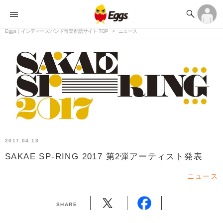


オーディション


ランキング
ログイン
アカウント登録

記事
Eggs｜インディーズバンド音楽配信サイト TOP
ログイン
ニュース

タイムライン
アカウント登録

ライブ情報

楽曲アップロード
2017.04.13
SAKAE SP-RING 2017 第2弾アーティスト発表
ニュース
SHARE