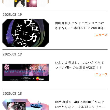
ズルナ、ななせの2組の出演が決
定！！
2025.03.19
岡山発新人バンド “ ヴェロニカに
さよなら。” 本日3/19に2nd digit
al single「ノンフィクション」を
ニュース
リリース
2025.03.19
いよいよ春近し。しぶやさくらま
つりLIVEへの出演者が決定！！
ニュース
2025.03.18
oh!! 真珠s、3rd Single「かんせ
いがたりない」を3/18にリリー