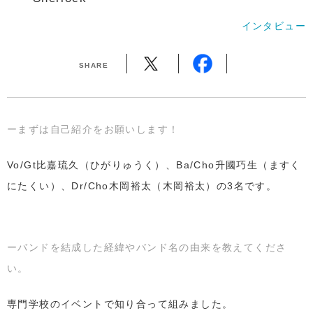
インタビュー
SHARE
ーまずは自己紹介をお願いします！
Vo/Gt比嘉琉久（ひがりゅうく）、Ba/Cho升國巧生（ますく
にたくい）、Dr/Cho木岡裕太（木岡裕太）の3名です。
ーバンドを結成した経緯やバンド名の由来を教えてくださ
い。
専門学校のイベントで知り合って組みました。