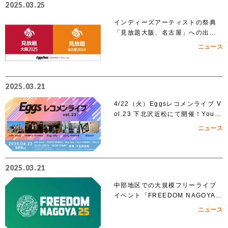
2025.03.25
インディーズアーティストの祭典
「見放題大阪、名古屋」への出演
を賭けたEggs Pass オーディショ
ニュース
ンがスタート！！
2025.03.21
4/22（火）Eggsレコメンライブ V
ol.23 下北沢近松にて開催！YouT
ubeでも無料生配信！
ニュース
2025.03.21
中部地区での大規模フリーライブ
イベント「FREEDOM NAGOYA 2
025」への出演を賭けたオーディシ
ニュース
ョンがスタート!!