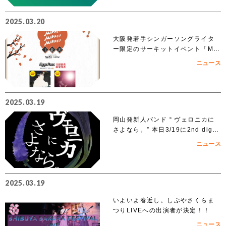
2025.03.20
大阪発若手シンガーソングライタ
ー限定のサーキットイベント「MIK
KE!!MIKKE!!MIKKE!!2025下北
ニュース
沢」出演者 オーディションでアイ
ズルナ、ななせの2組の出演が決
定！！
2025.03.19
岡山発新人バンド “ ヴェロニカに
さよなら。” 本日3/19に2nd digit
al single「ノンフィクション」を
ニュース
リリース
2025.03.19
いよいよ春近し。しぶやさくらま
つりLIVEへの出演者が決定！！
ニュース