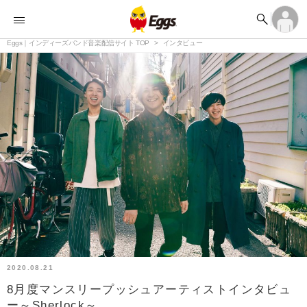


オーディション


ランキング
ログイン
アカウント登録

記事
Eggs｜インディーズバンド音楽配信サイト TOP
ログイン
インタビュー

タイムライン
アカウント登録

ライブ情報

楽曲アップロード
2020.08.21
8月度マンスリープッシュアーティストインタビュ
ー～Sherlock～