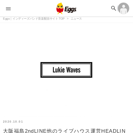


オーディション


ランキング
ログイン
アカウント登録

記事
Eggs｜インディーズバンド音楽配信サイト TOP
ログイン
ニュース

タイムライン
アカウント登録

ライブ情報

楽曲アップロード
2020.10.01
大阪福島2ndLINE他のライブハウス運営HEADLIN