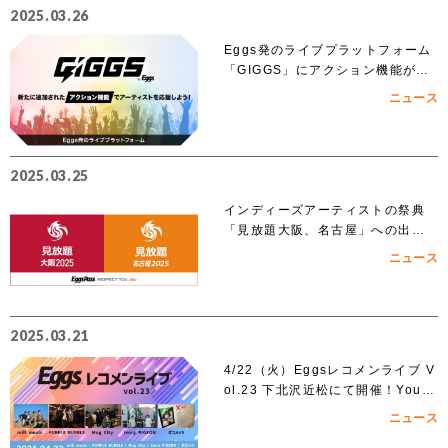
2025.03.26
Eggs発のライブプラットフォーム
「GIGGS」にアクション機能が追
加！
ニュース
2025.03.25
インディーズアーティストの祭典
「見放題大阪、名古屋」への出演
を賭けたEggs Pass オーディショ
ニュース
ンがスタート！！
2025.03.21
4/22（火）Eggsレコメンライブ V
ol.23 下北沢近松にて開催！YouT
ubeでも無料生配信！
ニュース