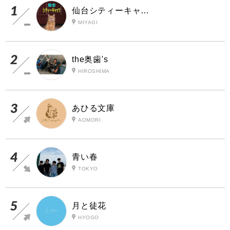
仙台シティーキャッツ
MIYAGI
the奥歯's
HIROSHIMA
あひる文庫
AOMORI
青い春
TOKYO
月と徒花
HYOGO