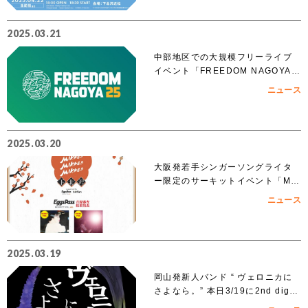
2025.03.21
中部地区での大規模フリーライブ
イベント「FREEDOM NAGOYA 2
025」への出演を賭けたオーディシ
ニュース
ョンがスタート!!
2025.03.20
大阪発若手シンガーソングライタ
ー限定のサーキットイベント「MIK
KE!!MIKKE!!MIKKE!!2025下北
ニュース
沢」出演者 オーディションでアイ
ズルナ、ななせの2組の出演が決
定！！
2025.03.19
岡山発新人バンド “ ヴェロニカに
さよなら。” 本日3/19に2nd digit
al single「ノンフィクション」を