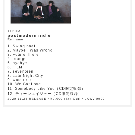
ALBUM
postmodern indie
Re:name
1. Swing boat
2. Maybe I Was Wrong
3. Future There
4. orange
5. byebye
6. FILM
7. seventeen
8. Late Night City
9. wasurete
10. We Got Love
11. Somebody Like You（CD限定収録）
12. ティーンエイジャー（CD限定収録）
2020.11.25 RELEASE / ¥2,000 (Tax Out) / LKWV-0002