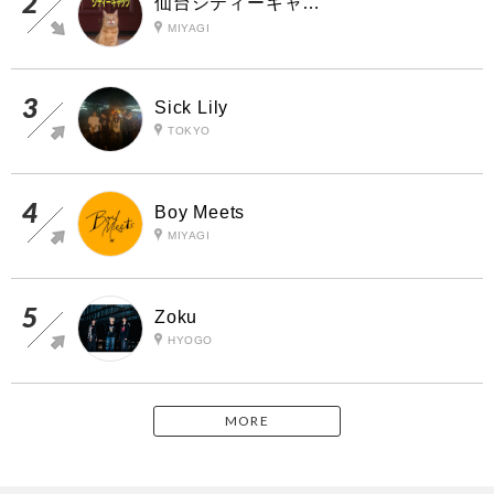
仙台シティーキャッツ
MIYAGI
Sick Lily
TOKYO
Boy Meets
MIYAGI
Zoku
HYOGO
MORE