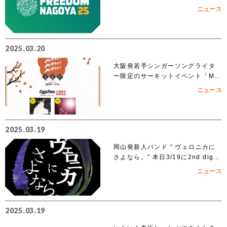
025」への出演を賭けたオーディシ
ニュース
ョンがスタート!!
2025.03.20
大阪発若手シンガーソングライタ
ー限定のサーキットイベント「MIK
KE!!MIKKE!!MIKKE!!2025下北
ニュース
沢」出演者 オーディションでアイ
ズルナ、ななせの2組の出演が決
定！！
2025.03.19
岡山発新人バンド “ ヴェロニカに
さよなら。” 本日3/19に2nd digit
al single「ノンフィクション」を
ニュース
リリース
2025.03.19