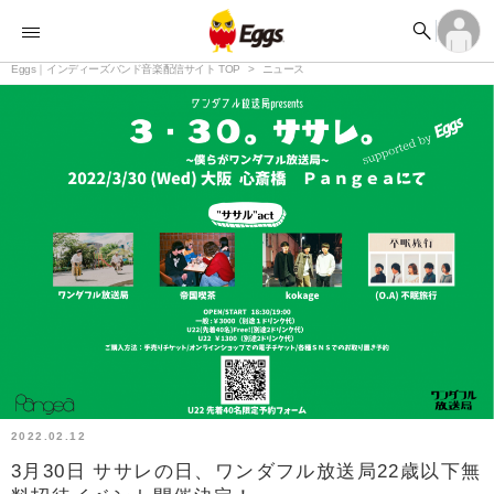


オーディション


ランキング
ログイン
アカウント登録

記事
Eggs｜インディーズバンド音楽配信サイト TOP
ログイン
ニュース

タイムライン
アカウント登録

ライブ情報

楽曲アップロード
2022.02.12
3月30日 ササレの日、ワンダフル放送局22歳以下無