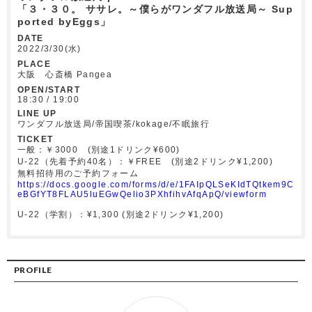
「３・３０。 ササレ。～僕らがワンダフル放送局～ Sup
ported byEggs」
DATE
2022/3/30(水)
PLACE
大阪 心斎橋 Pangea
OPEN/START
18:30 / 19:00
LINE UP
ワンダフル放送局/帝国喫茶/kokage/不眠旅行
TICKET
一般：￥3000 (別途1ドリンク¥600)
U-22（先着予約40名）：￥FREE (別途2ドリンク¥1,200)
無料招待用のご予約フォーム
https://docs.google.com/forms/d/e/1FAIpQLSeKIdTQtkem9C
eBGfYT8FLAU5luEGwQelio3PXhfihvAfqApQ/viewform
U-22（学割）：¥1,300 (別途2ドリンク¥1,200)
PROFILE