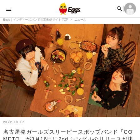


オーディション


ランキング
ログイン
アカウント登録

記事
Eggs｜インディーズバンド音楽配信サイト TOP
ログイン
ニュース

タイムライン
アカウント登録

ライブ情報

楽曲アップロード
2022.03.07
名古屋発ガールズスリーピースポップバンド「CO
METO」が3月16日に2nd シングルのリリースが決