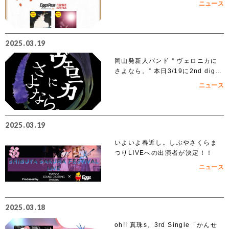
ニュース
沢」出演者 オーディションでアイ
ズルナ、ななせの2組の出演が決
定！！
2025.03.19
岡山発新人バンド “ ヴェロニカに
さよなら。” 本日3/19に2nd digit
al single「ノンフィクション」を
ニュース
リリース
2025.03.19
いよいよ春近し。しぶやさくらま
つりLIVEへの出演者が決定！！
ニュース
2025.03.18
oh!! 真珠s、3rd Single「かんせ