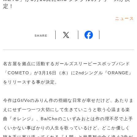
定！
ニュース
SHARE
名古屋を拠点に活動するガールズスリーピースポップバンド
「COMETO」が3月16日（水）に2ndシングル『ORANGE』
をリリースする事が決定。
今作はGt/Voのみりん作の些細な日常が幸せだけど、あたりま
えにせず一つ一つ大切にして生きていこうと歌う心温まる楽
曲『オレンジ』、Ba/Choのこいずみおとは作の理不尽で上手
くいかない事ばかりの人生を歌っているけど、どこか優しく
聴き手に寄り添ってくれる『人間』と世界観の全く違う2曲が