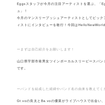
Eggsスタッフが今月の注目アーティストを選ぶ、「E
ュ」！
今月のマンスリープッシュアーティストとしてピック
ィストにインタビューを敢行！今回はHelloNewWorl
ーまずは自己紹介をお願いします！
山口県宇部市発男女ツインボーカルスリーピースバンド、He
です。
ーバンドを結成した経緯やバンド名の由来を教えてく
Gt.voの良太とBa.voの優菜がライブハウスで出会