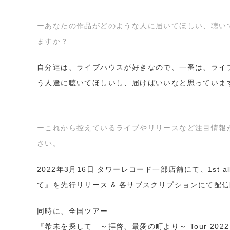
ーあなたの作品がどのような人に届いてほしい、聴い
ますか？
自分達は、ライブハウスが好きなので、一番は、ライ
う人達に聴いてほしいし、届けばいいなと思っていま
ーこれから控えているライブやリリースなど注目情報
さい。
2022年3月16日 タワーレコード一部店舗にて、1st a
て』を先行リリース & 各サブスクリプションにて配
同時に、全国ツアー
『希未を探して ～拝啓、最愛の町より～ Tour 20