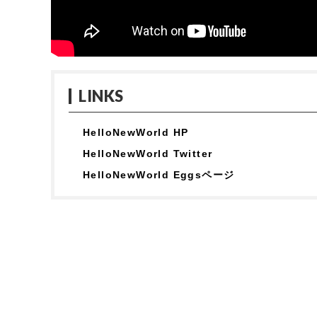
LINKS
HelloNewWorld HP
HelloNewWorld Twitter
HelloNewWorld Eggsページ