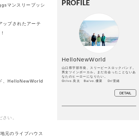
PROFILE
ggsマンスリープッシ
アップされたアーテ
d！
HelloNewWorld
山口県宇部市発、スリーピースロックバンド。
男女ツインボーカル。まだ出会ったことないあ
なたのヒーローになりたい。
lloNewWorld
Gt/vo.良太 Ba/vo.優菜 Dr/里緒
DETAIL
ださい。
い、地元のライブハウス