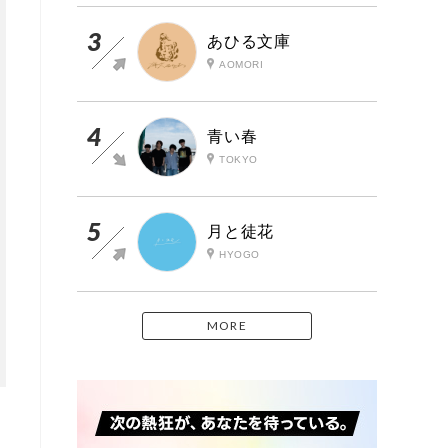
あひる文庫
AOMORI
青い春
TOKYO
月と徒花
HYOGO
MORE