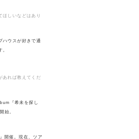
てほしいなどはあり
ブハウスが好きで通
す。
があれば教えてくだ
lbum『希未を探し
信開始。
22』開催。現在、ツア