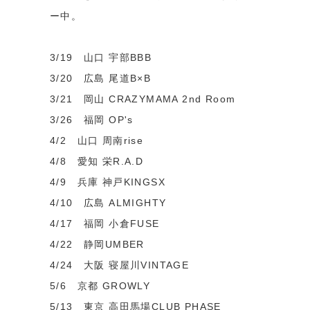
ー中。
3/19 山口 宇部BBB
3/20 広島 尾道B×B
3/21 岡山 CRAZYMAMA 2nd Room
3/26 福岡 OP's
4/2 山口 周南rise
4/8 愛知 栄R.A.D
4/9 兵庫 神戸KINGSX
4/10 広島 ALMIGHTY
4/17 福岡 小倉FUSE
4/22 静岡UMBER
4/24 大阪 寝屋川VINTAGE
5/6 京都 GROWLY
5/13 東京 高田馬場CLUB PHASE