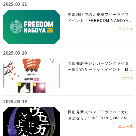
2025.03.21
中部地区での大規模フリーライブ
イベント「FREEDOM NAGOYA 2
025」への出演を賭けたオーディシ
ニュース
ョンがスタート!!
2025.03.20
大阪発若手シンガーソングライタ
ー限定のサーキットイベント「MIK
KE!!MIKKE!!MIKKE!!2025下北
ニュース
沢」出演者 オーディションでアイ
ズルナ、ななせの2組の出演が決
定！！
2025.03.19
岡山発新人バンド “ ヴェロニカに
さよなら。” 本日3/19に2nd digit
al single「ノンフィクション」を
ニュース
リリース