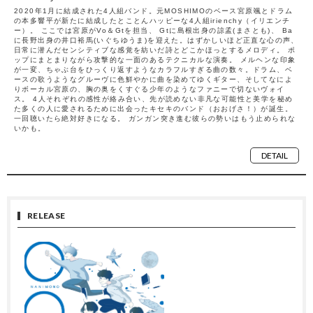
2020年1月に結成された4人組バンド。元MOSHIMOのベース宮原颯とドラム
の本多響平が新たに結成したとことんハッピーな4人組irienchy（イリエンチ
ー）。 ここでは宮原がVo＆Gtを担当、 Gtに島根出身の諒孟(まさとも)、 Ba
に長野出身の井口裕馬(いぐちゆうま)を迎えた。はずかしいほど正直な心の声、
日常に潜んだセンシティブな感覚を紡いだ詩とどこかほっとするメロディ。 ポ
ップにまとまりながら攻撃的な一面のあるテクニカルな演奏。 メルヘンな印象
が一変、ちゃぶ台をひっくり返すようなカラフルすぎる曲の数々。ドラム、ベ
ースの歌うようなグルーヴに色鮮やかに曲を染めてゆくギター、そしてなによ
りボーカル宮原の、胸の奥をくすぐる少年のようなファニーで切ないヴォイ
ス。 4人それぞれの感性が絡み合い、先が読めない非凡な可能性と美学を秘め
た多くの人に愛されるために出会ったキセキのバンド（おおげさ！）が誕生。
一回聴いたら絶対好きになる。 ガンガン突き進む彼らの勢いはもう止められな
いかも。
DETAIL
RELEASE