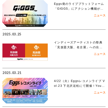
Eggs発のライブプラットフォーム
「GIGGS」にアクション機能が追
加！
ニュース
2025.03.25
インディーズアーティストの祭典
「見放題大阪、名古屋」への出演
を賭けたEggs Pass オーディショ
ニュース
ンがスタート！！
2025.03.21
4/22（火）Eggsレコメンライブ V
ol.23 下北沢近松にて開催！YouT
ubeでも無料生配信！
ニュース