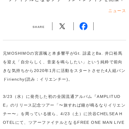
ニュース
SHARE
元MOSHIMOの宮原颯と本多響平がGt. 諒孟とBa. 井口裕馬
を迎え「自分らしく、音楽を鳴らしたい」という純粋で前向
きな気持ちから2020年1月に活動をスタートさせた4人組バン
ドirienchy(読み：イリエンチー)。
3/23（水）に発売した初の全国流通アルバム『AMPLITUD
E』のリリース記念ツアー「〜旅すれば鐘が鳴るなりイリエン
チー〜」を周っている彼ら、4/23（土）に渋谷CHELSEA H
OTELにて、ツアーファイナルとなるFREE ONE MAN LIVE