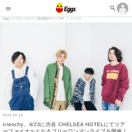


オーディション


ランキング
ログイン
アカウント登録

記事
Eggs｜インディーズバンド音楽配信サイト TOP
ログイン
ニュース

タイムライン
アカウント登録

ライブ情報

楽曲アップロード
2022.04.15
irienchy、4/23に渋谷 CHELSEA HOTELにてツア
ーファイナルとなるフリーワンマンライブを開催！