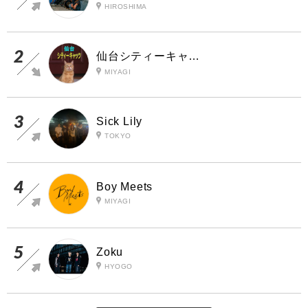
HIROSHIMA
仙台シティーキャッツ
MIYAGI
Sick Lily
TOKYO
Boy Meets
MIYAGI
Zoku
HYOGO