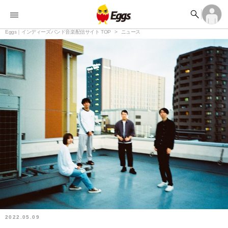


オーディション


ランキング
ログイン
アカウント登録

記事
Eggs｜インディーズバンド音楽配信サイト TOP
ログイン
ニュース

タイムライン
アカウント登録

ライブ情報

楽曲アップロード
2022.05.09