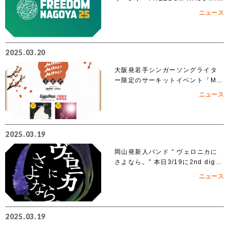
025」への出演を賭けたオーディシ
ニュース
ョンがスタート!!
2025.03.20
大阪発若手シンガーソングライタ
ー限定のサーキットイベント「MIK
KE!!MIKKE!!MIKKE!!2025下北
ニュース
沢」出演者 オーディションでアイ
ズルナ、ななせの2組の出演が決
定！！
2025.03.19
岡山発新人バンド “ ヴェロニカに
さよなら。” 本日3/19に2nd digit
al single「ノンフィクション」を
ニュース
リリース
2025.03.19