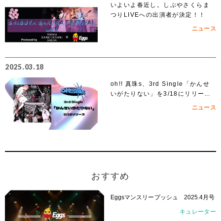
いよいよ春近し。しぶやさくらま
つりLIVEへの出演者が決定！！
ニュース
2025.03.18
oh!! 真珠s、3rd Single「かんせ
いがたりない」を3/18にリリー
ス！
ニュース
おすすめ
Eggsマンスリープッシュ 2025.4月号
キュレーター