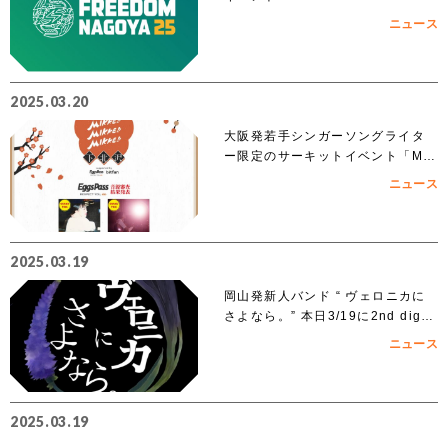
025」への出演を賭けたオーディシ
ニュース
ョンがスタート!!
2025.03.20
大阪発若手シンガーソングライタ
ー限定のサーキットイベント「MIK
KE!!MIKKE!!MIKKE!!2025下北
ニュース
沢」出演者 オーディションでアイ
ズルナ、ななせの2組の出演が決
定！！
2025.03.19
岡山発新人バンド “ ヴェロニカに
さよなら。” 本日3/19に2nd digit
al single「ノンフィクション」を
ニュース
リリース
2025.03.19