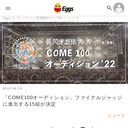


オーディション


ランキング
ログイン
アカウント登録

記事
Eggs｜インディーズバンド音楽配信サイト TOP
ログイン
ニュース

タイムライン
アカウント登録

ライブ情報

楽曲アップロード
2022.08.29
「COME100オーディション」ファイナルジャッジ
に進出する15組が決定
ニュース