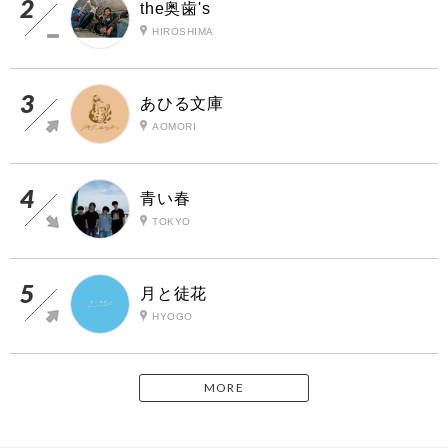
the奥歯's
HIROSHIMA
あひる文庫
AOMORI
青い春
TOKYO
月と徒花
HYOGO
MORE