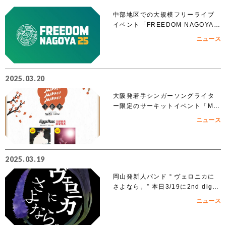
中部地区での大規模フリーライブ
イベント「FREEDOM NAGOYA 2
025」への出演を賭けたオーディシ
ニュース
ョンがスタート!!
2025.03.20
大阪発若手シンガーソングライタ
ー限定のサーキットイベント「MIK
KE!!MIKKE!!MIKKE!!2025下北
ニュース
沢」出演者 オーディションでアイ
ズルナ、ななせの2組の出演が決
定！！
2025.03.19
岡山発新人バンド “ ヴェロニカに
さよなら。” 本日3/19に2nd digit
al single「ノンフィクション」を
ニュース
リリース