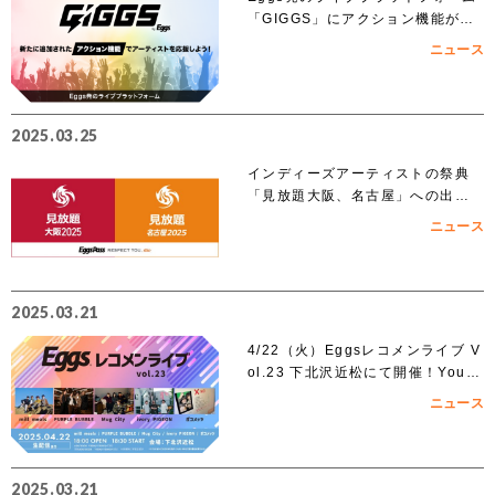
「GIGGS」にアクション機能が追
加！
ニュース
2025.03.25
インディーズアーティストの祭典
「見放題大阪、名古屋」への出演
を賭けたEggs Pass オーディショ
ニュース
ンがスタート！！
2025.03.21
4/22（火）Eggsレコメンライブ V
ol.23 下北沢近松にて開催！YouT
ubeでも無料生配信！
ニュース
2025.03.21