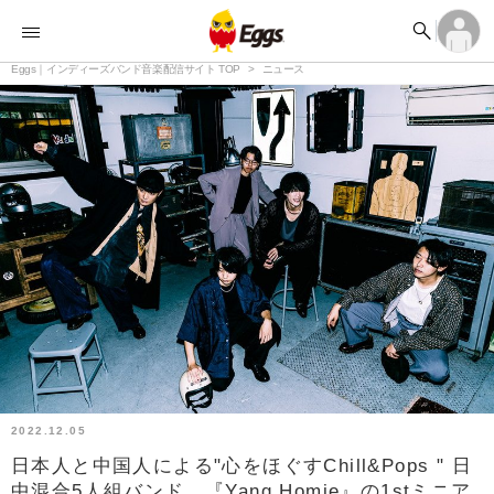


オーディション


ランキング
ログイン
アカウント登録

記事
Eggs｜インディーズバンド音楽配信サイト TOP
ログイン
ニュース

タイムライン
アカウント登録

ライブ情報

楽曲アップロード
2022.12.05
日本人と中国人による"心をほぐすChill&Pops " 日
中混合5人組バンド、『Yang Homie』の1stミニア