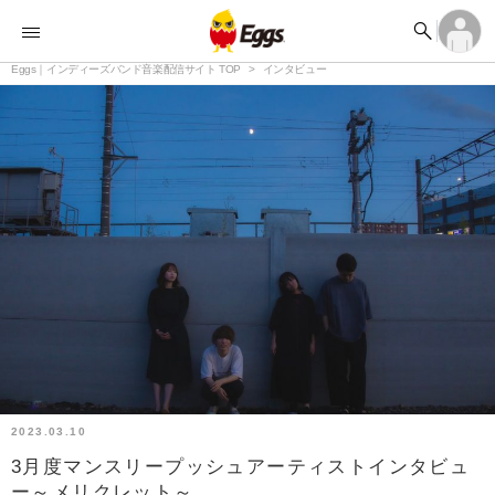


オーディション


ランキング
ログイン
アカウント登録

記事
Eggs｜インディーズバンド音楽配信サイト TOP
ログイン
インタビュー

タイムライン
アカウント登録

ライブ情報

楽曲アップロード
2023.03.10
3月度マンスリープッシュアーティストインタビュ
ー～メリクレット～