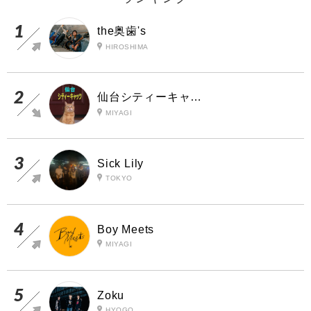
the奥歯's
HIROSHIMA
仙台シティーキャッツ
MIYAGI
Sick Lily
TOKYO
Boy Meets
MIYAGI
Zoku
HYOGO