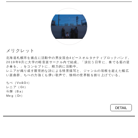
メリクレット
北海道札幌市を拠点に活動中の男女混合4ピースオルタナティブロックバンド。
2019年9月に大学の軽音楽サークル内で結成。「涙伝う日常に、奏でる藍の逆
さ傘を。」をコンセプトに、精力的に活動中。
レニアが織り成す厭世的な詩による情景描写と、ジャンルの垣根を超えた幅広
い楽曲群、ちぺの力強くも儚い歌声で、独特の世界観を創り上げている。
ちぺ（Vo&Gt）
レニア（Gt）
斗輝（Ba）
Meg（Dr）
DETAIL