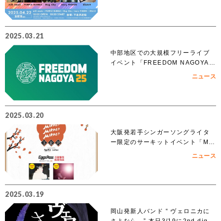
2025.03.21
中部地区での大規模フリーライブ
イベント「FREEDOM NAGOYA 2
025」への出演を賭けたオーディシ
ニュース
ョンがスタート!!
2025.03.20
大阪発若手シンガーソングライタ
ー限定のサーキットイベント「MIK
KE!!MIKKE!!MIKKE!!2025下北
ニュース
沢」出演者 オーディションでアイ
ズルナ、ななせの2組の出演が決
定！！
2025.03.19
岡山発新人バンド “ ヴェロニカに
さよなら。” 本日3/19に2nd digit