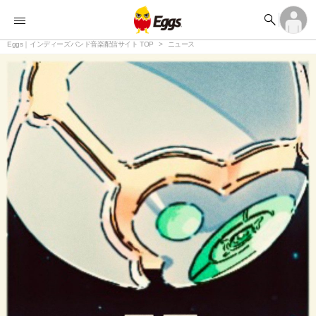


オーディション


ランキング
ログイン
アカウント登録

記事
Eggs｜インディーズバンド音楽配信サイト TOP
ログイン
ニュース

タイムライン
アカウント登録

ライブ情報

楽曲アップロード