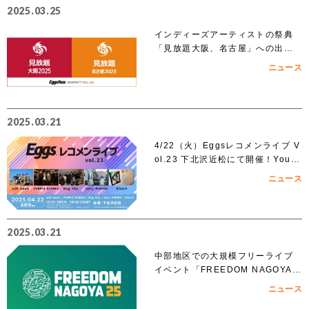
2025.03.25
インディーズアーティストの祭典
「見放題大阪、名古屋」への出演
を賭けたEggs Pass オーディショ
ニュース
ンがスタート！！
2025.03.21
4/22（火）Eggsレコメンライブ V
ol.23 下北沢近松にて開催！YouT
ubeでも無料生配信！
ニュース
2025.03.21
中部地区での大規模フリーライブ
イベント「FREEDOM NAGOYA 2
025」への出演を賭けたオーディシ
ニュース
ョンがスタート!!