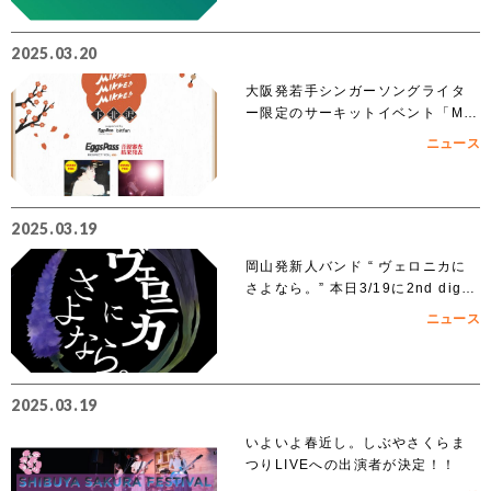
2025.03.20
大阪発若手シンガーソングライタ
ー限定のサーキットイベント「MIK
KE!!MIKKE!!MIKKE!!2025下北
ニュース
沢」出演者 オーディションでアイ
ズルナ、ななせの2組の出演が決
定！！
2025.03.19
岡山発新人バンド “ ヴェロニカに
さよなら。” 本日3/19に2nd digit
al single「ノンフィクション」を
ニュース
リリース
2025.03.19
いよいよ春近し。しぶやさくらま
つりLIVEへの出演者が決定！！