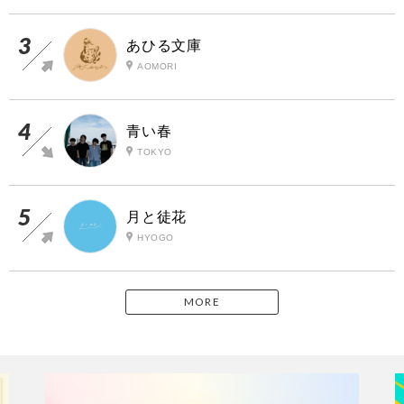
あひる文庫
AOMORI
青い春
TOKYO
月と徒花
HYOGO
MORE