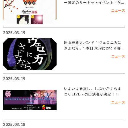
ー限定のサーキットイベント「MIK
KE!!MIKKE!!MIKKE!!2025下北
ニュース
沢」出演者 オーディションでアイ
ズルナ、ななせの2組の出演が決
定！！
2025.03.19
岡山発新人バンド “ ヴェロニカに
さよなら。” 本日3/19に2nd digit
al single「ノンフィクション」を
ニュース
リリース
2025.03.19
いよいよ春近し。しぶやさくらま
つりLIVEへの出演者が決定！！
ニュース
2025.03.18