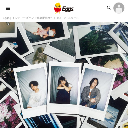


オーディション


ランキング
ログイン
アカウント登録

記事
Eggs｜インディーズバンド音楽配信サイト TOP
ログイン
ニュース

タイムライン
アカウント登録

ライブ情報

楽曲アップロード