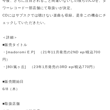
今後、さらに注目されること間違いないしの彼らのCDを、タ
ワーレコード一部店舗にて取扱いが決定。
CDにはサブスクでは聴けない楽曲も収録。是非この機会にチ
ェックしていただきたい。
＜詳細＞
■販売タイトル
・[madoromi E.P] （21年11月発売の2ND ep/税込700
円）
・[80/嵐ヶ丘] （23年1月発売の3RD ep/税込770円）
■販売開始日
6/8（木）
■取扱店舗