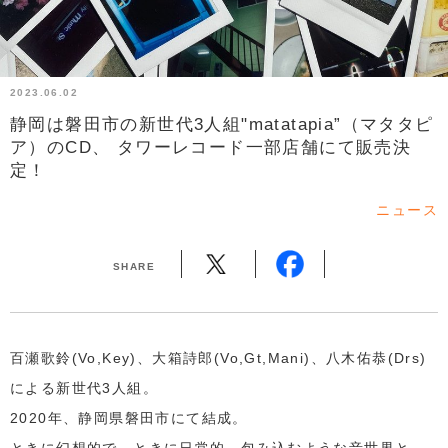
2023.06.02
静岡は磐田市の新世代3人組"matatapia”（マタタピ
ア）のCD、 タワーレコード一部店舗にて販売決
定！
ニュース
SHARE
百瀬歌鈴(Vo,Key)、大箱詩郎(Vo,Gt,Mani)、八木佑恭(Drs)
による新世代3人組。
2020年、静岡県磐田市にて結成。
ときに幻想的で、ときに日常的。包み込むような音世界と、