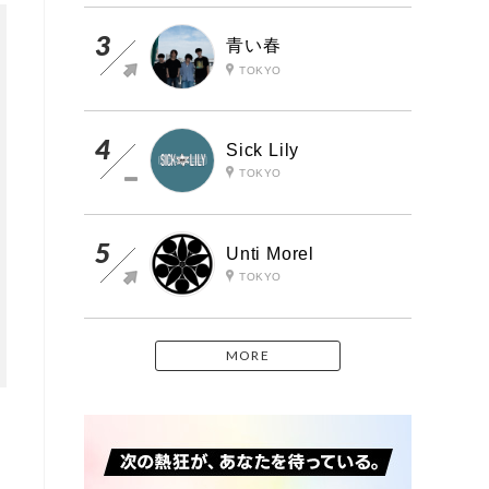
青い春
TOKYO
Sick Lily
TOKYO
Unti Morel
TOKYO
MORE