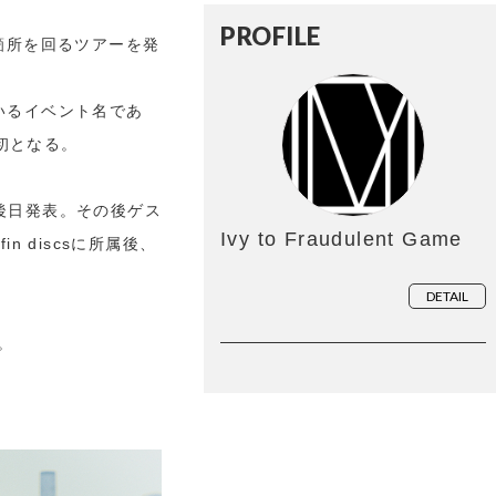
PROFILE
国19箇所を回るツアーを発
いるイベント名であ
初となる。
細は後日発表。その後ゲス
Ivy to Fraudulent Game
n discsに所属後、
DETAIL
。