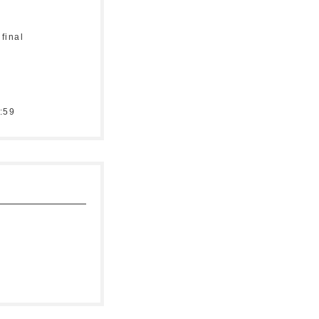
final
:59