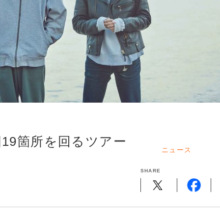
me、全国19箇所を回るツアー
ニュース
SHARE