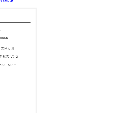
mesupgt
r
gman
BE 太陽と虎
 宇都宮 VJ-2
2nd Room