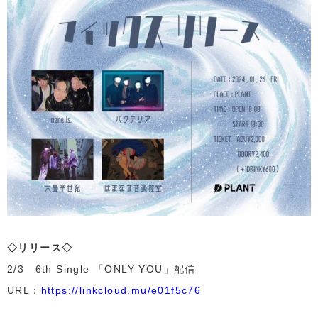
◇リリース◇
2/3 6th Single 「ONLY YOU」配信
URL：
https://linkcloud.mu/e01f5c76