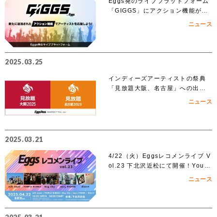
Eggs発のライブプラットフォーム
「GIGGS」にアクション機能が追
加！
ニュース
2025.03.25
インディーズアーティストの祭典
「見放題大阪、名古屋」への出演
を賭けたEggs Pass オーディショ
ニュース
ンがスタート！！
2025.03.21
4/22（火）Eggsレコメンライブ V
ol.23 下北沢近松にて開催！YouT
ubeでも無料生配信！
ニュース