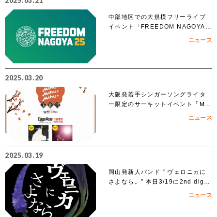
2025.03.21
中部地区での大規模フリーライブ
イベント「FREEDOM NAGOYA 2
025」への出演を賭けたオーディシ
ニュース
ョンがスタート!!
2025.03.20
大阪発若手シンガーソングライタ
ー限定のサーキットイベント「MIK
KE!!MIKKE!!MIKKE!!2025下北
ニュース
沢」出演者 オーディションでアイ
ズルナ、ななせの2組の出演が決
定！！
2025.03.19
岡山発新人バンド “ ヴェロニカに
さよなら。” 本日3/19に2nd digit
al single「ノンフィクション」を
ニュース
リリース