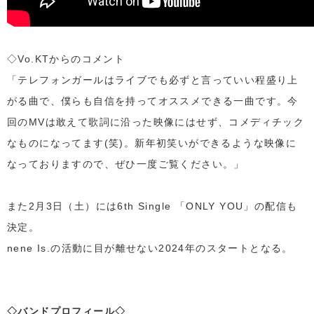
◇Vo.KTからのコメント
「テレフォンガールはライブでも必ずと言っていい程盛り上
がる曲で、僕らも自信を持ってオススメできる一曲です。今
回のMVは敢えて歌詞に沿った映像にはせず、コメディチック
なものになってます(笑)。新年初笑いができるような映像に
なっておりますので、ぜひ一度ご覧ください。」
また2月3日（土）には6th Single 「ONLY YOU」の配信も
決定。
nene Is.の活動に目が離せない2024年のスタートとなる。
◇バンドプロフィール◇