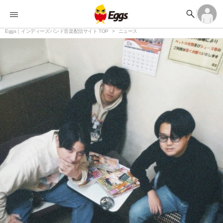


オーディション


ランキング
ログイン
アカウント登録

記事
Eggs｜インディーズバンド音楽配信サイト TOP
ログイン
ニュース

タイムライン
アカウント登録

ライブ情報

楽曲アップロード