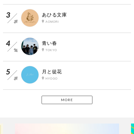
あひる文庫
AOMORI
青い春
TOKYO
月と徒花
HYOGO
MORE