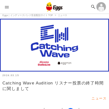


オーディション


ランキング
ログイン
アカウント登録

記事
Eggs｜インディーズバンド音楽配信サイト TOP
ログイン
ニュース

タイムライン
アカウント登録

ライブ情報

楽曲アップロード
2024.03.15
Catching Wave Audition リスナー投票の終了時間
に関しまして
ニュース