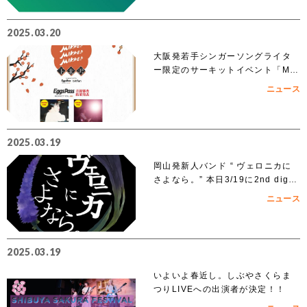
2025.03.20
大阪発若手シンガーソングライタ
ー限定のサーキットイベント「MIK
KE!!MIKKE!!MIKKE!!2025下北
ニュース
沢」出演者 オーディションでアイ
ズルナ、ななせの2組の出演が決
定！！
2025.03.19
岡山発新人バンド “ ヴェロニカに
さよなら。” 本日3/19に2nd digit
al single「ノンフィクション」を
ニュース
リリース
2025.03.19
いよいよ春近し。しぶやさくらま
つりLIVEへの出演者が決定！！